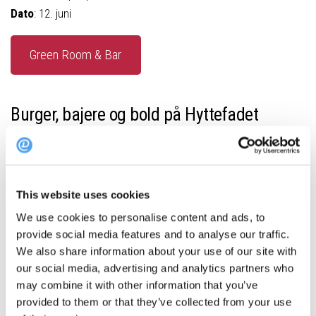
Dato
: 12. juni
Green Room & Bar
Burger, bajere og bold på Hyttefadet
This website uses cookies
Foto:
Hyttefadet
på Instagram
We use cookies to personalise content and ads, to
Hyttefadet på Nyhavn byder på fodboldfest. Her stilles den
provide social media features and to analyse our traffic.
store skærm frem, øllet fyldes på hanerne og burgerne pakkes
We also share information about your use of our site with
ind i rød-hvide farver.
our social media, advertising and analytics partners who
may combine it with other information that you’ve
provided to them or that they’ve collected from your use
Der sørges for øl til alle fire halvege, så du kommer ikke til at