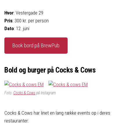
Hvor
: Vestergade 29
Pris
: 300 kr. per person
Dato
: 12. juni
Book bord på BrewPub
Bold og burger på Cocks & Cows
Foto:
Cocks & Cows
på Instagra
m
Cocks & Cows har linet en lang række events op i deres
restauranter: