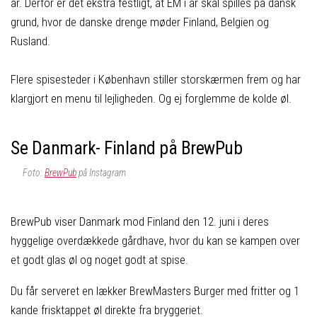
år. Derfor er det ekstra festligt, at EM i år skal spilles på dansk
grund, hvor de danske drenge møder Finland, Belgien og
Rusland.
Flere spisesteder i København stiller storskærmen frem og har
klargjort en menu til lejligheden. Og ej forglemme de kolde øl.
Se Danmark- Finland på BrewPub
Foto:
BrewPub
på Instagram
BrewPub viser Danmark mod Finland den 12. juni i deres
hyggelige overdækkede gårdhave, hvor du kan se kampen over
et godt glas øl og noget godt at spise.
Du får serveret en lækker BrewMasters Burger med fritter og 1
kande frisktappet øl direkte fra bryggeriet.