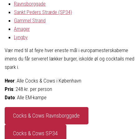
Ravnsborggade
Sankt Peders Stræde (SP34)
Gammel Strand
Amager
Lyngby
Vær med til at fejre hver eneste mål i europamesterskaberne
imens du får serveret lækker burger, iskolde øl og cocktails med
spark i.
Hvor
: Alle Cocks & Cows i København
Pris
: 248 kr. per person
Dato
: Alle EM-kampe
Cocks & Cows Ravnsborggade
Cocks & Cows SP34