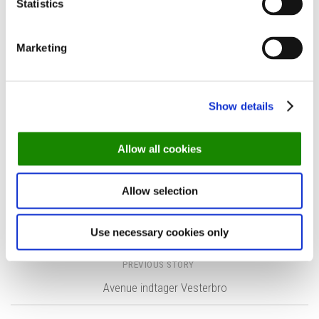
Statistics
Marketing
ook bord på Café Faust ➤
Show details
Tags:
Aarhus
Allow all cookies
Allow selection
NEXT STORY
Bearnaise-kongen kommer til Aarhus
Use necessary cookies only
PREVIOUS STORY
Avenue indtager Vesterbro