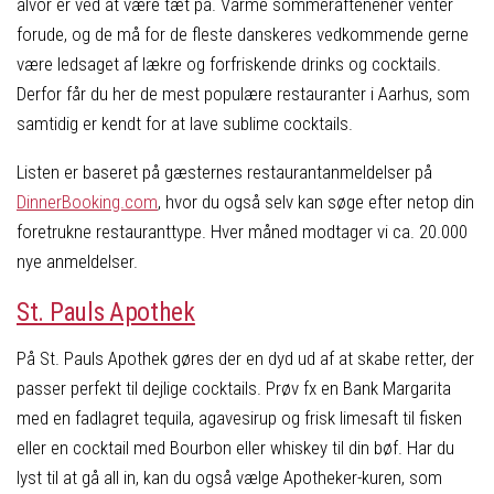
alvor er ved at være tæt på. Varme sommeraftenener venter
forude, og de må for de fleste danskeres vedkommende gerne
være ledsaget af lækre og forfriskende drinks og cocktails.
Derfor får du her de mest populære restauranter i Aarhus, som
samtidig er kendt for at lave sublime cocktails.
Listen er baseret på gæsternes restaurantanmeldelser på
DinnerBooking.com
, hvor du også selv kan søge efter netop din
foretrukne restauranttype. Hver måned modtager vi ca. 20.000
nye anmeldelser.
St. Pauls Apothek
På St. Pauls Apothek gøres der en dyd ud af at skabe retter, der
passer perfekt til dejlige cocktails. Prøv fx en Bank Margarita
med en fadlagret tequila, agavesirup og frisk limesaft til fisken
eller en cocktail med Bourbon eller whiskey til din bøf. Har du
lyst til at gå all in, kan du også vælge Apotheker-kuren, som