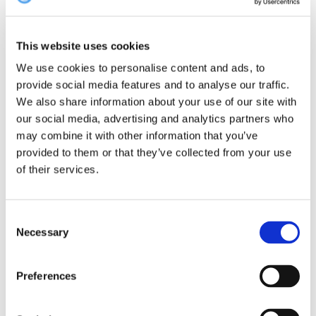
cocktail-kort. Bliver du hængende til midnat, åbnes den
eksklusive natklub, hvor du kan nyde kreative cocktails, få en øl
med vennerne og høre musik fra Castenskiolds egne DJs.
This website uses cookies
We use cookies to personalise content and ads, to
provide social media features and to analyse our traffic.
We also share information about your use of our site with
our social media, advertising and analytics partners who
Book bord på Castenskiold ➤
may combine it with other information that you’ve
provided to them or that they’ve collected from your use
Café Faust
of their services.
Om dagen er Café Faust en trendy café med brunch og klassisk
cafémad. Om aftenen bliver caféen en restaurant, hvor kokkene
Consent
udarbejder en spændende à la carte menu inspireret af årstiden
Necessary
Selection
og de råvarer, der er aktuelle. Ud på de sene timer forvandler
Faust sig igen til en moderne natklub med en afslappet
Preferences
atmosfære og lækre cocktails.