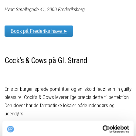
Hvor: Smallegade 41, 2000 Frederiksberg
Book på Frederiks have ➤
Cock’s & Cows på Gl. Strand
En stor burger, sprøde pomfritter og en iskold fadøl er min guilty
pleasure. Cock’s & Cows leverer lige præcis dette til perfektion.
Derudover har de fantastiske lokaler både indendørs og
udendørs.
Skal man spise før en aften i byen eller finde et sted til at klare
selv de værste tømmermændene, er Cock’s & Cows det