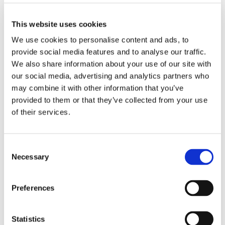
perfekte sted. Jeg ser altid frem til at sætte tænderne i en
This website uses cookies
CheeseN’Smoke med bacon, cheddarost, sennepsmayo og
chili fries med hjemmelavet ketchup og alle de andere gode
We use cookies to personalise content and ads, to
provide social media features and to analyse our traffic.
sager på kortet.
We also share information about your use of our site with
Hvor: Gammel Strand 34, 1202 København K
our social media, advertising and analytics partners who
may combine it with other information that you’ve
provided to them or that they’ve collected from your use
Book på Cock's & Cows ➤
of their services.
Consent
Restaurant Schønnemann
Necessary
Selection
Preferences
Foto: Schønnemann
Statistics
Jeg elsker et godt højtbelagt stykke smørrebrød med en god