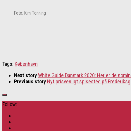
Foto: Kim Tonning
Tags:
København
Next story
White Guide Danmark 2020: Her er de nomine
Previous story
Nyt prisvenligt spisested på Frederiksg
Follow: