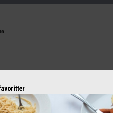
nen
avoritter