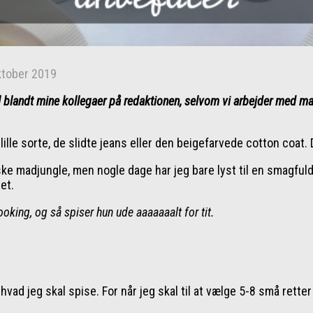
ktober 2019
ål blandt mine kollegaer på redaktionen, selvom vi arbejder med ma
lle sorte, de slidte jeans eller den beigefarvede cotton coat. 
nske madjungle, men nogle dage har jeg bare lyst til en smagf
et.
ing, og så spiser hun ude aaaaaaalt for tit.
ad jeg skal spise. For når jeg skal til at vælge 5-8 små retter 