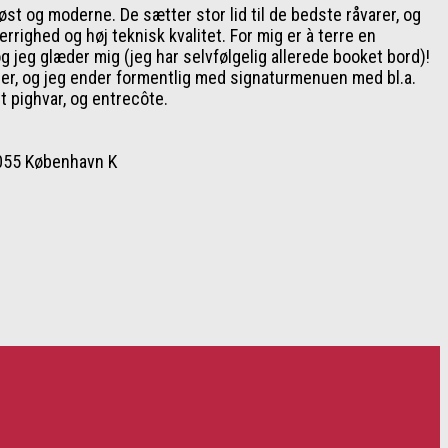
iøst og moderne. De sætter stor lid til de bedste råvarer, og
rrighed og høj teknisk kvalitet. For mig er à terre en
 jeg glæder mig (jeg har selvfølgelig allerede booket bord)!
r, og jeg ender formentlig med signaturmenuen med bl.a.
t pighvar, og entrecôte.
1055 København K