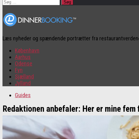
Søg
efter:
Læs nyheder og spændende portrætter fra restaurantverde
København
Aarhus
Odense
Fyn
Sjælland
Jylland
Guides
Redaktionen anbefaler: Her er mine fem f