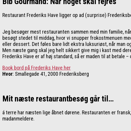
Bib Gourmand: Når noget skal fejres
Restaurant Frederiks Have ligger op ad (surprise) Frederiksbe
Jeg besøger mest restauranten sammen med min familie, når n
besøgt stedet til middag, hvor vi snupper frokostmenuen med
eller dessert. Det føles bare lidt ekstra luksuriøst, når man o
Men næste gang skal jeg helt sikkert give mig i kast med de
Frederiks Have er af høj standard, så er maden til at betale
Book bord på Frederiks Have her
Hvor
: Smallegade 41, 2000 Frederiksberg
Mit næste restaurantbesøg går til…
á terre har næsten lige åbnet dørene. Restauranten er fransk,
madanmeldere.