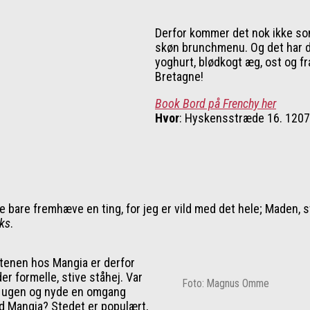
Derfor kommer det nok ikke som 
skøn brunchmenu. Og det har de 
yoghurt, blødkogt æg, ost og fr
Bretagne!
Book Bord på Frenchy her
Hvor
: Hyskensstræde 16. 1207
e bare fremhæve en ting, for jeg er vild med det hele; Maden, 
nks
.
Aftenen hos Mangia er derfor
er formelle, stive ståhej. Var
Foto: Magnus Omme
m ugen og nyde en omgang
d Mangia? Stedet er populært,