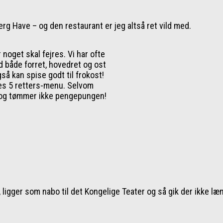
rg Have – og den restaurant er jeg altså ret vild med.
oget skal fejres. Vi har ofte
 både forret, hovedret og ost
gså kan spise godt til frokost!
res 5 retters-menu. Selvom
 – og tømmer ikke pengepungen!
 ligger som nabo til det Kongelige Teater og så gik der ikke læ