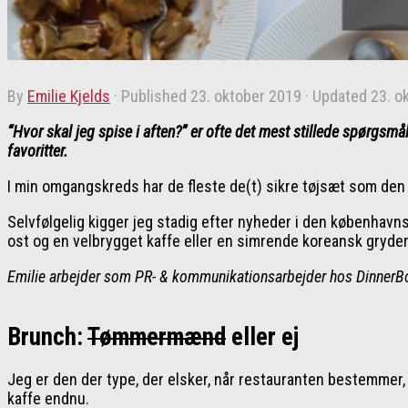
by
Emilie Kjelds
· Published
23. oktober 2019
· Updated
23. o
“Hvor skal jeg spise i aften?” er ofte det mest stillede spørgsm
favoritter.
I min omgangskreds har de fleste de(t) sikre tøjsæt som den li
Selvfølgelig kigger jeg stadig efter nyheder i den københav
ost og en velbrygget kaffe eller en simrende koreansk gryder
Emilie arbejder som PR- & kommunikationsarbejder hos DinnerBook
Brunch:
Tømmermænd
eller ej
Jeg er den der type, der elsker, når restauranten bestemmer, hv
kaffe endnu.