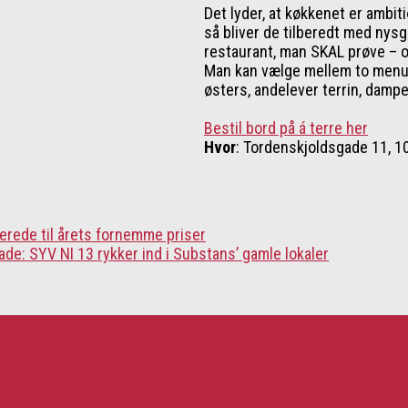
Det lyder, at køkkenet er ambit
så bliver de tilberedt med nysge
restaurant, man SKAL prøve – og
Man kan vælge mellem to menue
østers, andelever terrin, dampe
Bestil bord på á terre her
Hvor
: Tordenskjoldsgade 11, 
rede til årets fornemme priser
ade: SYV NI 13 rykker ind i Substans’ gamle lokaler