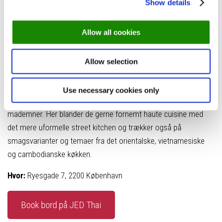
Show details
for at tage de løse bukser på til middag. Psssst! Deres Pad Thai
skulle efter sigende være HELT fantastisk.
Allow all cookies
Foto: JED Thai
Her er konceptet enkelt, og menukortet består af diverse
Allow selection
specialiteter og drikkevarer importeret direkte fra Thailand. Men
trods restaurantens primært thailandske islæt er JED Thai ikke
Use necessary cookies only
bange for at krydse grænselandet til andre græsgange og
mademner. Her blander de gerne fornemt haute cuisine med
det mere uformelle street kitchen og trækker også på
smagsvarianter og temaer fra det orientalske, vietnamesiske
og cambodianske køkken.
Hvor:
Ryesgade 7, 2200 København
Book bord på JED Thai