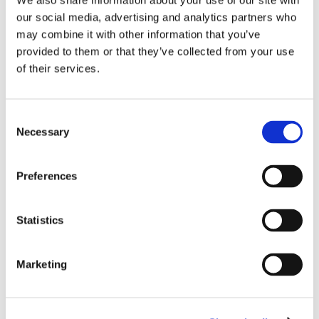
We also share information about your use of our site with
kød, fisk og tilbehør.
our social media, advertising and analytics partners who
may combine it with other information that you’ve
provided to them or that they’ve collected from your use
of their services.
Consent
Necessary
Selection
Preferences
Foto: JED Thai
Statistics
Hos JED Thai kan roligt glæde dig, når køkkenchef Sumalee
Wongchamnian tænder op for blussene for at genskabe både
Marketing
den autentiske duft og smag af thailandsk mad, som er gået i
arv fra mor til datter i generationer. Forbered dig på virkelig at
blive forkælet, og portionerne er så store, at du nok skal sørge