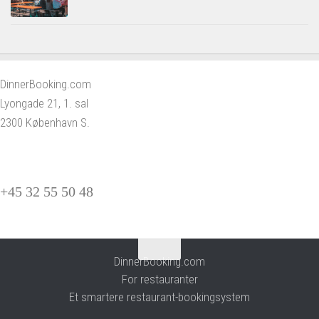
DinnerBooking.com
Lyongade 21, 1. sal
2300 København S.
+45 32 55 50 48
DinnerBooking.com
For restauranter
Et smartere restaurant-bookingsystem