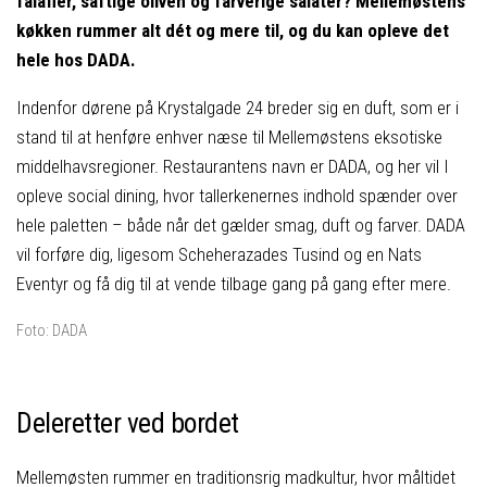
falafler, saftige oliven og farverige salater? Mellemøstens
køkken rummer alt dét og mere til, og du kan opleve det
hele hos DADA.
Indenfor dørene på Krystalgade 24 breder sig en duft, som er i
stand til at henføre enhver næse til Mellemøstens eksotiske
middelhavsregioner. Restaurantens navn er DADA, og her vil I
opleve social dining, hvor tallerkenernes indhold spænder over
hele paletten – både når det gælder smag, duft og farver. DADA
vil forføre dig, ligesom Scheherazades Tusind og en Nats
Eventyr og få dig til at vende tilbage gang på gang efter mere.
Foto: DADA
Deleretter ved bordet
Mellemøsten rummer en traditionsrig madkultur, hvor måltidet