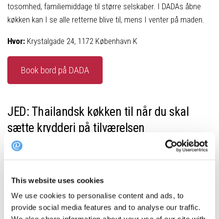
tosomhed, familiemiddage til større selskaber. I DADAs åbne
køkken kan I se alle retterne blive til, mens I venter på maden.
Hvor:
Krystalgade 24, 1172 København K
Book bord på DADA
JED: Thailandsk køkken til når du skal
sætte krydderi på tilværelsen
Ryesgade på Nørrebro har fået æren af en restaurant, som
mestrer Thailands fantastiske køkkentraditioner.
This website uses cookies
Det thailandske køkken er et krydderi i sig selv. I hvert fald, når
We use cookies to personalise content and ads, to
du trænger til at spice tilværelsen op med fantastiske
provide social media features and to analyse our traffic.
spiseoplevelser spækket med farverige grøntsager, smagfuldt