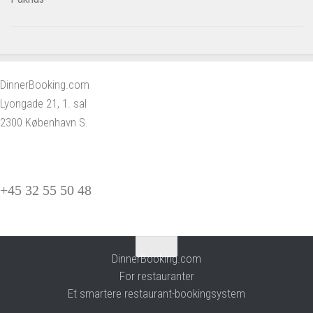
DinnerBooking.com
Lyongade 21, 1. sal
2300 København S.
+45 32 55 50 48
DinnerBooking.com
For restauranter
Et smartere restaurant-bookingsystem