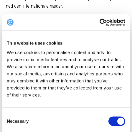
med den internationale hæder.
Book bord på Lyst
This website uses cookies
Syttende – Sønderborg
We use cookies to personalise content and ads, to
provide social media features and to analyse our traffic.
Foto: Pressebillede fra Syttende
We also share information about your use of our site with
our social media, advertising and analytics partners who
Ved Sønderborgs Havnefront ligger hotel Alsik. På 17. etage
may combine it with other information that you’ve
med billedskøn udsigt ligger topkokken Jesper Kochs
provided to them or that they’ve collected from your use
restaurant med det fængende navn: Syttende.
of their services.
Jesper er formår ikke kun at gøre sig bemærket på skærmen i
tv-programmet Masterchef. Men også blandt verdens
Consent
skarpeste madanmeldere til dette års Michelin-uddeling.
Necessary
Selection