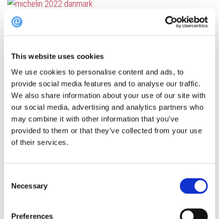
AARHUS
/
FYN
/
KØBENHAVN
/
MICHELIN
/
NYHEDER
5. JULI 2022
Michelin 2022 Danmark: Årets
This website uses cookies
Michelin-stjerner er uddelt
We use cookies to personalise content and ads, to
Mandag den 4. juli 2022 blev årets Michelin-stjerner uddelt til
provide social media features and to analyse our traffic.
We also share information about your use of our site with
Danmark og de andre nordiske lande i Stavanger,...
our social media, advertising and analytics partners who
may combine it with other information that you’ve
provided to them or that they’ve collected from your use
of their services.
GUIDES
/
MICHELIN
13. APRIL 2022
Se de 5 bedste danske restauranter, når
Consent
Necessary
det kommer til bæredygtig gastronomi
Selection
Hvilke restauranter klarer sig bedst ud fra bæredygtighed?
Preferences