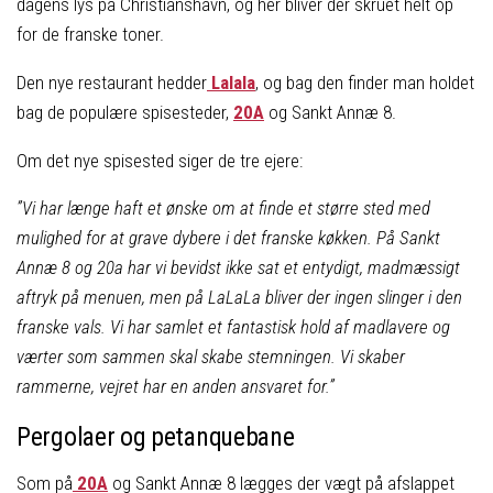
dagens lys på Christianshavn, og her bliver der skruet helt op
for de franske toner.
Den nye restaurant hedder
Lalala
, og bag den finder man holdet
bag de populære spisesteder,
20A
og Sankt Annæ 8.
Om det nye spisested siger de tre ejere:
”Vi har længe haft et ønske om at finde et større sted med
mulighed for at grave dybere i det franske køkken. På Sankt
Annæ 8 og 20a har vi bevidst ikke sat et entydigt, madmæssigt
aftryk på menuen, men på LaLaLa bliver der ingen slinger i den
franske vals. Vi har samlet et fantastisk hold af madlavere og
værter som sammen skal skabe stemningen. Vi skaber
rammerne, vejret har en anden ansvaret for.”
Pergolaer og petanquebane
Som på
20A
og Sankt Annæ 8 lægges der vægt på afslappet