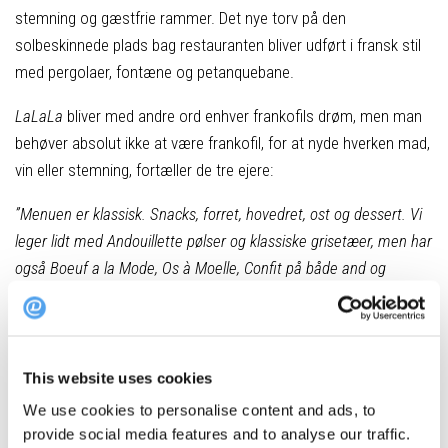
stemning og gæstfrie rammer. Det nye torv på den
solbeskinnede plads bag restauranten bliver udført i fransk stil
med pergolaer, fontæne og petanquebane.
LaLaLa
bliver med andre ord enhver frankofils drøm, men man
behøver absolut ikke at være frankofil, for at nyde hverken mad,
vin eller stemning, fortæller de tre ejere:
”Menuen er klassisk. Snacks, forret, hovedret, ost og dessert. Vi
leger lidt med Andouillette pølser og klassiske grisetæer, men har
også Boeuf a la Mode, Os à Moelle, Confit på både and og
unghane samt rilletter og terrin’er i tankerne! Vi lægger os i den
lavere del af prisskalaen med forretter fra 65/75,- og hovedretter
fra omkring 165/175,-. Der vil desuden være en
formule du jour
til 295,- for tre retter.”
This website uses cookies
We use cookies to personalise content and ads, to
Adresse:
Strandgade 98, 1403 København K
provide social media features and to analyse our traffic.