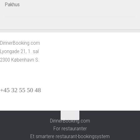
DinnerBooking.com
Lyongade 21, 1. sal
2300 København S.
+45 32 55 50 48
DinnerBooking.com
For restauranter
Et smartere restaurant-bookingsystem