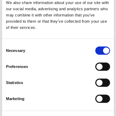
We also share information about your use of our site with
our social media, advertising and analytics partners who
may combine it with other information that you’ve
provided to them or that they’ve collected from your use
Book bord på Lalala ➤
of their services.
Consent
Necessary
Selection
Tags:
Preferences
Christianshavn
Statistics
NEXT STORY
Nye top-kokke skruer op for Bornholm på restaurant
Marketing
Koefoed