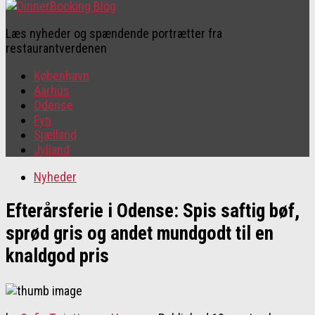
Læs nyheder og spændende portrætter fra
restaurantverdenen
København
Aarhus
Odense
Fyn
Sjælland
Jylland
Nyheder
Efterårsferie i Odense: Spis saftig bøf,
sprød gris og andet mundgodt til en
knaldgod pris