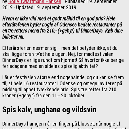
by
Sofie Twisttmann Hansen
· Published
19. september
2019
· Updated
19. september 2019
Hvem er ikke vild med et godt måltid til en god pris? Hele
efterårsferien byder nogle af Odenses bedste restauranter på
en tre-retters menu fra 210,- (+gebyr) til DinnerDays. Køb dine
billetter nu.
Efterårsferien nærmer sig – men det betyder ikke, at du
skal ligge foran tv’et hele ugen. Nej, for madfestivalen
DinnerDays er lige rundt om hjørnet! Så hvorfor ikke berige
feriedagene med en aldeles spiselig aktivitet?
I år er festivalen større end nogensinde, og du kan se frem
til, at hele 16 restauranter i Odense og omegn inviterer på
middag til appetitvækkende pris. Spis tre retter fra 210
kroner (+gebyr) fra den 11.- 20. oktober.
Spis kalv, unghane og vildsvin
DinnerDays har igen i år en finger på blusset, når nogle af