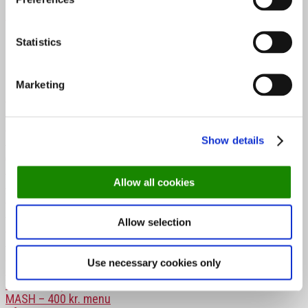
Køb billet til DinnerDays ➤
Statistics
Se alle restauranter her
Marketing
Fynboen
Nordatlanten
HOS
Næsbyhoved Skov
Show details
ARO
Capri
Allow all cookies
Restaurant H.C
Vår på første
Eydes
Allow selection
Druen & Bønnen
Bacchus
Kongens Have
Use necessary cookies only
MAST, Middelfart
The Balcony – 400 kr. menu
MASH – 400 kr. menu