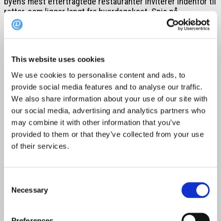
byens mest eftertragtede restauranter inviterer indenfor til
retter, som ligger langt fra hverdagskost. Spis på
anmelderroste
Restaurant HOS
der serverer sprød gris til
hovedret. Få sprængt kalvebryst på
Bacchus
eller oplev
italiensk køkkenkunst på
Capri
der har vildsvin på menuen.
This website uses cookies
Du kan spise unghane med udsigt til havnen på
Nordatlanten eller være en af de hurtige, der får plads på
We use cookies to personalise content and ads, to
altid udsolgte ARO, der byder på kalveculotte.
provide social media features and to analyse our traffic.
We also share information about your use of our site with
Gourmet for en ekstra skilling
our social media, advertising and analytics partners who
may combine it with other information that you’ve
Restaurantfestivalen DinnerDays er også for de foodies,
provided to them or that they’ve collected from your use
som drømmer om den helt særlige aften med lidt ekstra
of their services.
krydderi på toppen.
Kaster du lidt mere i puljen, kan du få en vaskeægte
Consent
gourmetoplevelse. For kun 400 (+gebyr) kan du smage dig
Necessary
igennem gastronomi på
The Balcony
, spise saftige bøffer på
Selection
MASH
eller tage et smut på Restaurant Vår
Preferences