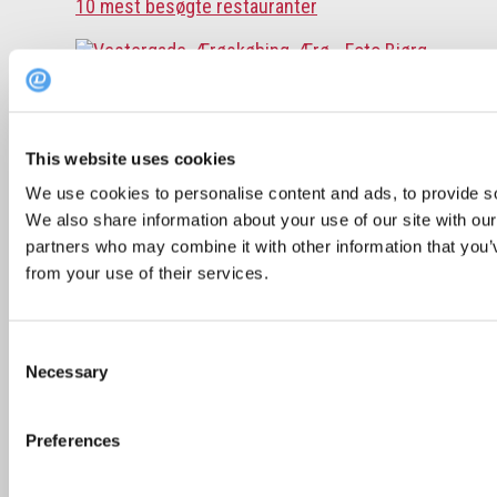
10 mest besøgte restauranter
Guide: På disse danske øer kan du nyde lækker
mad og dansk naturidyl
This website uses cookies
We use cookies to personalise content and ads, to provide soc
We also share information about your use of our site with our
Skønne gårdhaver og udeserveringer i
partners who may combine it with other information that you’v
København
from your use of their services.
Consent
Michelinguiden 2026: Se hvor stjernerne er
Necessary
Selection
landet
Preferences