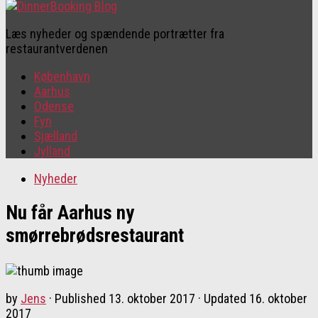
Læs nyheder og spændende portrætter fra
restaurantverdenen
København
Aarhus
Odense
Fyn
Sjælland
Jylland
Nyheder
Nu får Aarhus ny
smørrebrødsrestaurant
by
Jens
· Published
13. oktober 2017
· Updated
16. oktober
2017