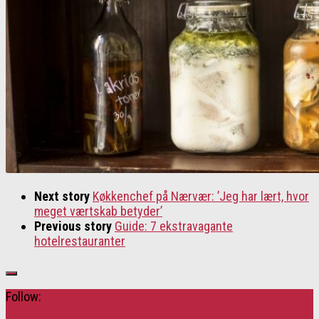
Next story
Køkkenchef på Nærvær: ’Jeg har lært, hvor
meget værtskab betyder’
Previous story
Guide: 7 ekstravagante
hotelrestauranter
Follow: