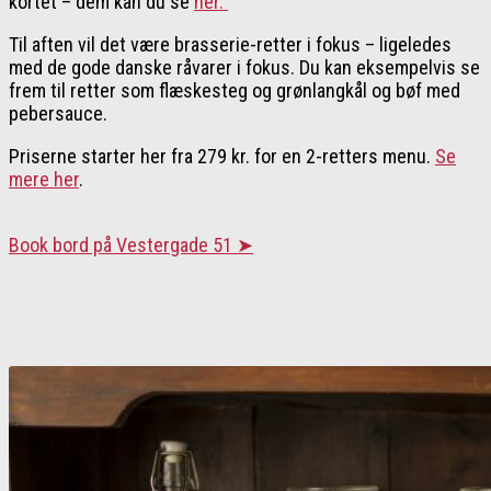
kortet – dem kan du se
her.
Til aften vil det være brasserie-retter i fokus – ligeledes
med de gode danske råvarer i fokus. Du kan eksempelvis se
frem til retter som flæskesteg og grønlangkål og bøf med
pebersauce.
Priserne starter her fra 279 kr. for en 2-retters menu.
Se
mere her
.
Book bord på Vestergade 51 ➤