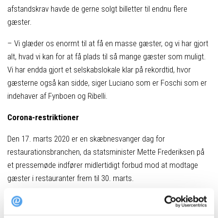
afstandskrav havde de gerne solgt billetter til endnu flere
gæster.
– Vi glæder os enormt til at få en masse gæster, og vi har gjort
alt, hvad vi kan for at få plads til så mange gæster som muligt.
Vi har endda gjort et selskabslokale klar på rekordtid, hvor
gæsterne også kan sidde, siger Luciano som er Foschi som er
indehaver af Fynboen og Ribelli.
Corona-restriktioner
Den 17. marts 2020 er en skæbnesvanger dag for
restaurationsbranchen, da statsminister Mette Frederiksen på
et pressemøde indfører midlertidigt forbud mod at modtage
gæster i restauranter frem til 30. marts.
Siden bliver forbuddet forlænget frem til 18. maj, hvor
restauranterne igen må åbne, hvis de følger særlige