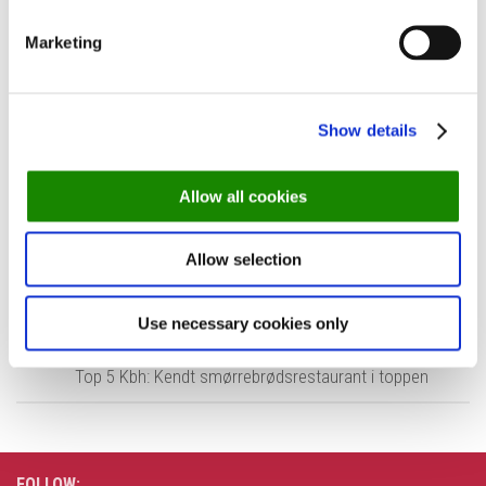
HVOR:
På 107 restauranter i København, Aarhus, Odense, øvrige
Sjælland og øvrige Jylland
Marketing
PRIS:
210 kr. + gebyr. Enkelte gourmetmenuer koster 400 kr. +
gebyr.
Show details
Allow all cookies
NEXT STORY
Allow selection
Michelin-kok fra lukkede CLOU står bag ny italiener
Use necessary cookies only
PREVIOUS STORY
Top 5 Kbh: Kendt smørrebrødsrestaurant i toppen
FOLLOW: