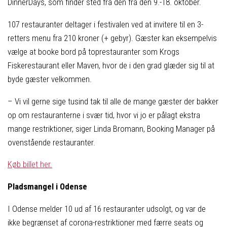
DinnerDays, som finder sted fra den fra den 9.-18. oktober.
107 restauranter deltager i festivalen ved at invitere til en 3-
retters menu fra 210 kroner (+ gebyr). Gæster kan eksempelvis
vælge at booke bord på toprestauranter som Krogs
Fiskerestaurant eller Maven, hvor de i den grad glæder sig til at
byde gæster velkommen.
– Vi vil gerne sige tusind tak til alle de mange gæster der bakker
op om restauranterne i svær tid, hvor vi jo er pålagt ekstra
mange restriktioner, siger Linda Bromann, Booking Manager på
ovenstående restauranter.
Køb billet her.
Pladsmangel i Odense
I Odense melder 10 ud af 16 restauranter udsolgt, og var de
ikke begrænset af corona-restriktioner med færre seats og