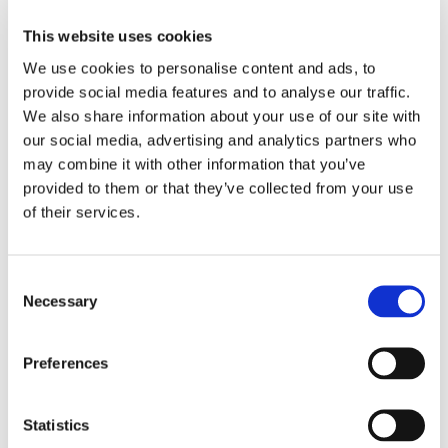
retningslinjer.
This website uses cookies
I september bliver restauranterne igen ramt af nye restriktioner
We use cookies to personalise content and ads, to
og skal nu lukke kl. 22 og gæster skal bære mundbund. Disse er
provide social media features and to analyse our traffic.
foreløbigt gældende til og med 18. oktober.
We also share information about your use of our site with
our social media, advertising and analytics partners who
– Corona-pandemien har store konsekvenser for restauranter
may combine it with other information that you’ve
landet over, og branchen har brug for os som aldrig før. Derfor
provided to them or that they’ve collected from your use
glæder det os som arrangører, at så mange har booket et
of their services.
restaurantbesøg i uge 42, siger Laura Madsen, PR &
Kommunikationsansvarlig hos DinnerBooking.
Consent
Necessary
Selection
Gæster kan stadig nå at støtte op om restauranterne i
efterårsferien ved at købe billet på
DinnerDays.com
. Billetterne
sælges helt frem til 18. oktober.
Preferences
HVORNÅR:
9.-18. oktober 2020
Statistics