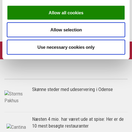
PREVIOUS STORY
Allow all cookies
Top 10 Fyn, 2019: Gæsterne hylder gemt gastronomi
Allow selection
Use necessary cookies only
FOLLOW:
Skønne steder med udeservering i Odense
Næsten 4 mio. har været ude at spise: Her er de
10 mest besøgte restauranter