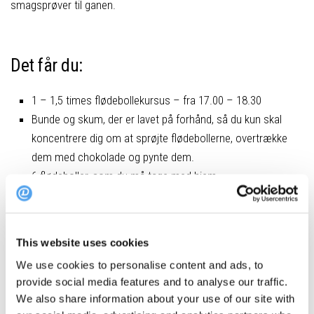
smagsprøver til ganen.
Det får du:
1 – 1,5 times flødebollekursus – fra 17.00 – 18.30
Bunde og skum, der er lavet på forhånd, så du kun skal
koncentrere dig om at sprøjte flødebollerne, overtrække
dem med chokolade og pynte dem.
6 flødeboller, som du må tage med hjem.
Kaffe, te eller varm chokolade samt lidt smagsprøver
undervejs.
Lån af køkkengrej og forklæde.
This website uses cookies
Pris:
325 kr. inkl. 6 flødeboller, kaffe, te eller varm chokolade.
We use cookies to personalise content and ads, to
Prisen er eksklusiv gebyr.
provide social media features and to analyse our traffic.
We also share information about your use of our site with