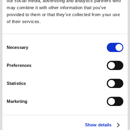
our social media, advertising and analytics partners who
Praktisk
may combine it with other information that you’ve
provided to them or that they’ve collected from your use
Kurset foregår på Cakenhagen i Tivoli – indgang via Nimb Hotel,
of their services.
Bernstorffsgade 5. Der er plads til 15 personer på hvert kursus.
Skal du med? Book din plads her:
Consent
Necessary
Selection
Kom med til flødebolle-kursus ➤
Preferences
Statistics
Tags:
København
Marketing
NEXT STORY
Show details
Historisk amerikaner-restaurant åbner i Racehall CPH