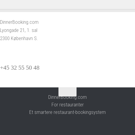
DinnerBooking.com
Lyongade 21, 1. sal
2300 København S.
+45 32 55 50 48
DinnerBooking.com
For restauranter
Et smartere restaurant-bookingsystem