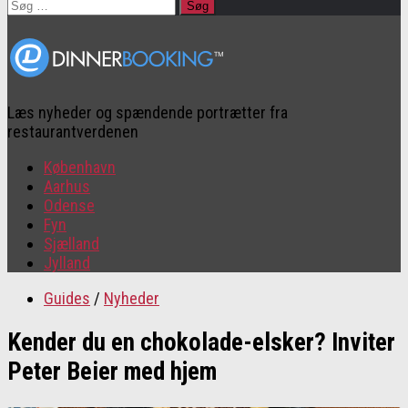
Søg
efter:
Læs nyheder og spændende portrætter fra
restaurantverdenen
København
Aarhus
Odense
Fyn
Sjælland
Jylland
Guides
/
Nyheder
Kender du en chokolade-elsker? Inviter
Peter Beier med hjem