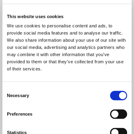
yndlingsporcelæn og suppler med bobler til at skåle i.
Pris:
149 kr. pr. person (ekskl. gebyr)
This website uses cookies
Afternoon Tea for Two
We use cookies to personalise content and ads, to
provide social media features and to analyse our traffic.
We also share information about your use of our site with
our social media, advertising and analytics partners who
Frem med den britiske accent, underkoppen og den
may combine it with other information that you’ve
strittende lillefinger. Peter Beiers Afternoon Tea er en helt
provided to them or that they’ve collected from your use
igennem fantastisk smagsoplevelse, som tager dig med
of their services.
rundt i både det søde og det salte køkken i kombination
med deres fyldte dessertchokolader.
Indeholder:
Consent
Necessary
Selection
Lille sandwich m. salami og pesto
Lille sandwich m. parmaskinke og pesto
Knækbrød & rugbrød
Preferences
Surdejsbolle med chocolate spread
Æblerøget cheddar ost
Brownie
Statistics