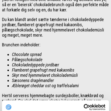
så er en ‘beiersk’ chokoladebrunch også den perfekte måde
at forkæle dig selv og en, du har kær.
Du kan blandt andet sætte tænderne i chokoladedyppede
jordbær, flamberet grapefrugt med kakaonibs,
pålægschokolade, skyr med hjemmelavet chokolademüsli
og meget, meget mere.
Brunchen indeholder:
Chocolate spread
Pålægschokolade
Chokoladedyppede jordbær
Flamberet grapefrugt med kakaonibs
Skyr med hjemmelavet chokolademüsli
Sæsonens dragémandler
Æblerøget cheddar ost og trøffelsalami
Hertil serveres hjemmebagte surdejsboller, knækbrød og
rugbrød. Og skal det være ekstra luksuriøst, så gør som
dem på billedet – anret det fint på et træbræt eller dit