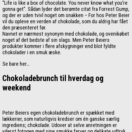
“Life is like a box of chocolate. You never know what you’re
gonna get”. Sådan lyder det berømte citat fra Forrest Gump,
og der er uden tvivl noget om snakken – For hos Peter Beier
vil du opleve en verden af chokolade, som du aldrig har fået
den præsenteret før.
Navnet er nærmest synonym med chokolade, og ovenikøbet
noget af det bedste af sin slags. Men Peter Beiers
produkter kommer i flere afskygninger end blot fyldte
chokolader i en smuk æske.
Se bare her…
Chokoladebrunch til hverdag og
weekend
Peter Beiers egen chokoladebrunch er spækket med
lækkerier, som naturligvis kredser om én ganske særlig
ingrediens; chokolade. Udover at selve anretningen er
yderst fotogen med sine smukke farver og delikate udtryk,