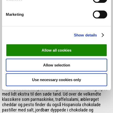
Cookie
Jordbær dyppet i chokolade
Chokoladescones
Marketing
Flødeboller og fyldte chokolader
Oveni alt dette får du også en valgfri varm drik eller en
æske World of Chocolate med pr. person til at lave en varm
Show details
chokolade derhjemme.
Pris:
450 kr. for to personer (ekskl. gebyr)
Allow all cookies
Chokoladetapas til din søde tand
Allow selection
Use necessary cookies only
Er du typen, der sværger til tapas, så har Peter Beier en
variant, du bare MÅ prøvesmage. De serverer nemlig tapas
med lidt ekstra til den søde tand. Ud over de velkendte
klassikere som parmaskinke, trøffelsalami, æblerøget
cheddar og pesto finder du også Hispaniola chokolade
pastiller med salt, jordbær dyppede i chokolade og