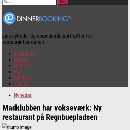
Søg
efter:
Læs nyheder og spændende portrætter fra
restaurantverdenen
København
Aarhus
Odense
Fyn
Sjælland
Jylland
Nyheder
Madklubben har vokseværk: Ny
restaurant på Regnbuepladsen