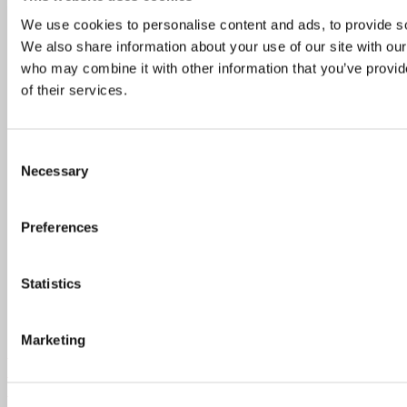
Skønne gårdhaver og udeserveringer i
København
We use cookies to personalise content and ads, to provide soc
We also share information about your use of our site with our
who may combine it with other information that you’ve provid
of their services.
Michelinguiden 2026: Se hvor stjernerne er
landet
Consent
Necessary
Selection
Skønne steder med udeservering i Odense
Preferences
DinnerBooking.com
Lyongade 21, 1. sal
2300 København S.
Statistics
+45 32 55 50 48
Marketing
DinnerBooking.com
For restauranter
Et smartere restaurant-bookingsystem