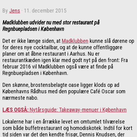
by
Jens
·
11. december 2015
Madklubben udvider nu med stor restaurant på
Regnbuepladsen i København
Det er ikke længe siden, at
Madklubben
kunne slå dørene op
for deres nye cocktailbar, og at de kunne offentliggøre
planer om at åbne restaurant i Aarhus. Nu er
restaurantkæden igen klar med godt nyt på den front: Fra
februar 2016 vil Madklubben også være at finde på
Regnbuepladsen i København.
Den skønne, brostensbelagte oase ligger klods op ad
Københavns Rådhus med den populære Café Oscar som
nærmeste nabo.
LÆS OGSÅ:
Nytårsguide: Takeaway-menuer i København
Lokalerne har i en årrække levet en omtumlet tilværelse
som både buffetrestaurant og homodiskotek. Indtil for kort
tid siden var det den kendte frisør, Dennis Knudsen, der