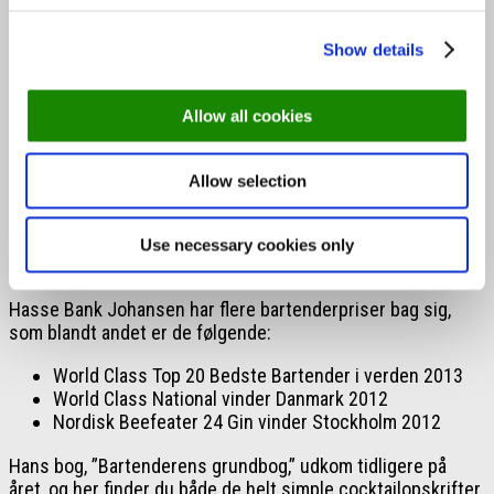
Sådan gør du:
Show details
Ryst først alle ingredienser minus blomme og
vaniljestang og uden isterninger for at aktivere
Allow all cookies
æggehviderne og skabe skum
Ryst derefter med isterninger og si til rockglas fyldt
med isterninger
Allow selection
Pynt med en vifte af tre blommestykker og ½
vaniljestang
Use necessary cookies only
Hasse Bank Johansen har flere bartenderpriser bag sig,
som blandt andet er de følgende:
World Class Top 20 Bedste Bartender i verden 2013
World Class National vinder Danmark 2012
Nordisk Beefeater 24 Gin vinder Stockholm 2012
Hans bog, ”Bartenderens grundbog,” udkom tidligere på
året, og her finder du både de helt simple cocktailopskrifter