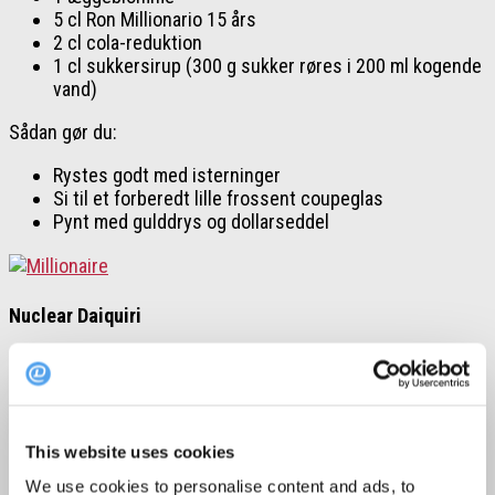
5 cl Ron Millionario 15 års
2 cl cola-reduktion
1 cl sukkersirup (300 g sukker røres i 200 ml kogende
vand)
Sådan gør du:
Rystes godt med isterninger
Si til et forberedt lille frossent coupeglas
Pynt med gulddrys og dollarseddel
Nuclear Daiquiri
Du skal bruge:
3 cl mørk rom mindst 60 % (Evt. Lemon Hart 75,5 %)
1 cl falernum
This website uses cookies
1 cl Chartreuse grøm
2 cl sukkersirup (300 g sukker røres i 200 ml kogende
We use cookies to personalise content and ads, to