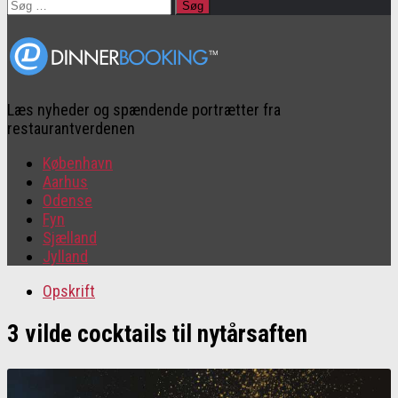
Søg
efter:
Læs nyheder og spændende portrætter fra
restaurantverdenen
København
Aarhus
Odense
Fyn
Sjælland
Jylland
Opskrift
3 vilde cocktails til nytårsaften