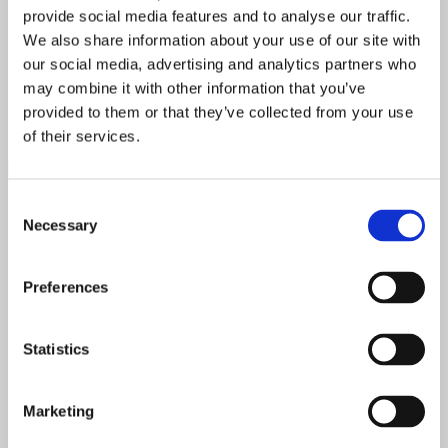
vand)
provide social media features and to analyse our traffic.
3 cl friskpresset limesaft
We also share information about your use of our site with
Sådan gør du:
our social media, advertising and analytics partners who
may combine it with other information that you’ve
Rystes godt med masser af isterninger
provided to them or that they’ve collected from your use
Si til coupeglas evt. fyldt med et stort stykke is
of their services.
Consent
Feng & Shui
Necessary
Selection
Du skal bruge:
Preferences
1 æggehvide
3,5 cl Plantation Barbados Rum
3 cl Choya Umeshu Extra Years (japansk blommelikør)
Statistics
1 cl sukkersirup
1,5 cl citronsaft
8 dråber hindbæreddike
Marketing
1 blomme (pynt)
1 vaniljestang (pynt)