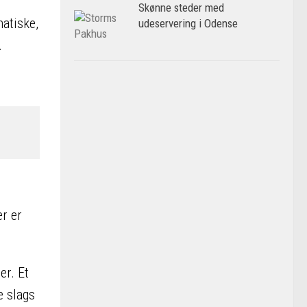
Skønne steder med
atiske,
udeservering i Odense
.
r er
er. Et
e slags