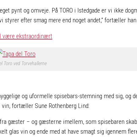
eget pynt og omveje. På TORO i Istedgade er vi ikke dogm
i styrer efter smag mere end noget andet,” fortæller han
l være ekstraordinært
l Toro ved Torvehallerne
hyggelige og uformelle spisebars-stemning med sig, og de
as vin, fortæller Sune Rothenberg Lind:
s fra gæster – og gæsterne imellem, som spisebaren skab
kelt glas vin og ende med at have smagt sig igennem fler