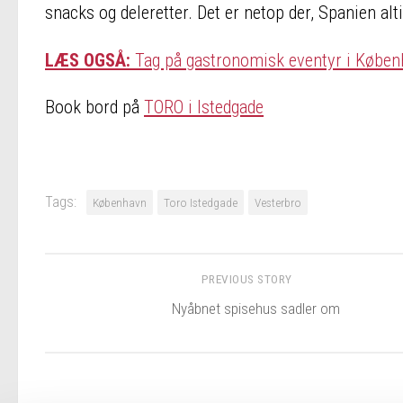
snacks og deleretter. Det er netop der, Spanien alti
LÆS OGSÅ:
Tag på gastronomisk eventyr i Købe
Book bord på
TORO i Istedgade
Tags:
København
Toro Istedgade
Vesterbro
PREVIOUS STORY
Nyåbnet spisehus sadler om