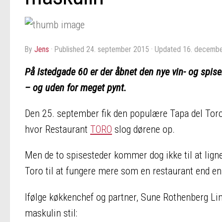
by
Jens
· Published
24. september 2015
· Updated
16. decemb
På Istedgade 60 er der åbnet den nye vin- og spiseb
– og uden for meget pynt.
Den 25. september fik den populære Tapa del Toro i
hvor Restaurant
TORO
slog dørene op.
Men de to spisesteder kommer dog ikke til at lig
Toro til at fungere mere som en restaurant end en
Ifølge køkkenchef og partner, Sune Rothenberg Lin
maskulin stil: