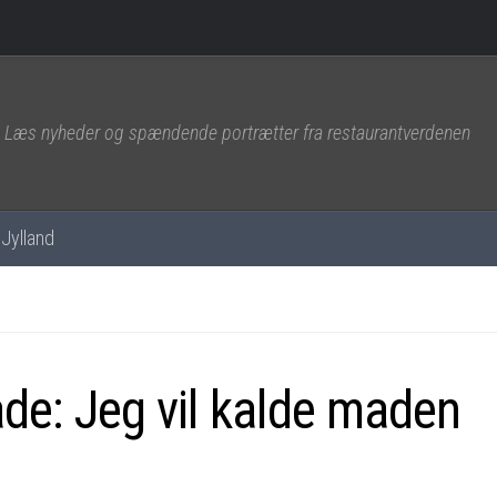
Læs nyheder og spændende portrætter fra restaurantverdenen
Jylland
ade: Jeg vil kalde maden