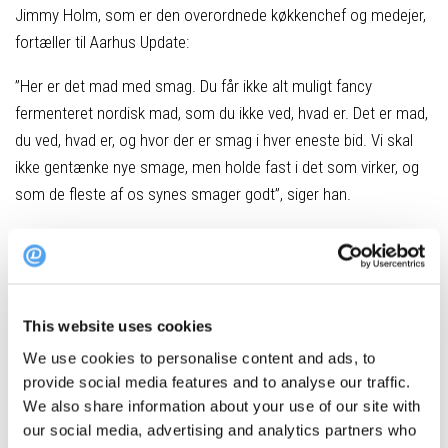
Jimmy Holm, som er den overordnede køkkenchef og medejer,
fortæller til Aarhus Update:
”Her er det mad med smag. Du får ikke alt muligt fancy
fermenteret nordisk mad, som du ikke ved, hvad er. Det er mad,
du ved, hvad er, og hvor der er smag i hver eneste bid. Vi skal
ikke gentænke nye smage, men holde fast i det som virker, og
som de fleste af os synes smager godt”, siger han.
Tre retter og vin ad libitum
Hos Slagterbørsen kan du vælge mellem tre forretter, fire
hovedretter og tre desserter. Med i hovedretten følger udover
This website uses cookies
måltidets stjerne, kødet, også en valgfri kartoffel, sauce og
We use cookies to personalise content and ads, to
grønt. Retterne kan købes enkeltvis som a la carte, eller du kan
provide social media features and to analyse our traffic.
vælge en treretters med vin ad libitum i to timer for 500 kroner.
We also share information about your use of our site with
our social media, advertising and analytics partners who
Du kan komme lige præcis den tid, som du ønsker. De to timers