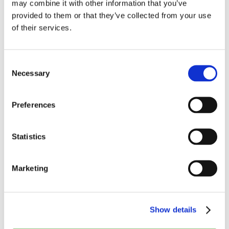
may combine it with other information that you’ve
ad libitum begynder først, når du sætter dig til bords.
provided to them or that they’ve collected from your use
of their services.
Book bord på Slagterbørsen ➤
Consent
Necessary
Selection
Preferences
Tags:
Aarhus
Statistics
Marketing
NEXT STORY
Cozy Cuisine og Vinbar er åbnet i Classensgade
Show details
PREVIOUS STORY