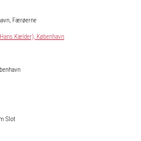
havn, Færøerne
 Hans Kælder), København
øbenhavn
m Slot