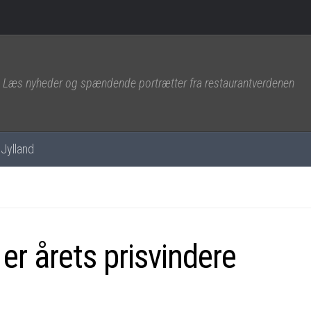
Læs nyheder og spændende portrætter fra restaurantverdenen
Jylland
er årets prisvindere