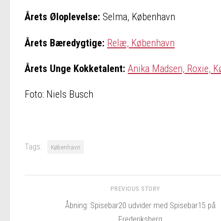
Årets Øloplevelse:
Selma, København
Årets Bæredygtige:
Relæ, København
Årets Unge Kokketalent:
Anika Madsen, Roxie, 
Foto: Niels Busch
Tags:
København
PREVIOUS STORY
Åbning: Spisebar20 udvider med Spisebar15 på
Frederiksberg