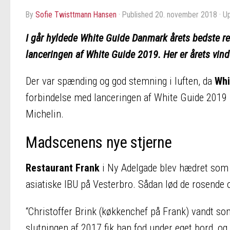
by
Sofie Twisttmann Hansen
· Published
20. november 2018
· U
I går hyldede White Guide Danmark årets bedste re
lanceringen af White Guide 2019. Her er årets vin
Der var spænding og god stemning i luften, da
Whi
forbindelse med lanceringen af White Guide 2019 
Michelin.
Madscenens nye stjerne
Restaurant Frank
i Ny Adelgade blev hædret som 
asiatiske IBU på Vesterbro. Sådan lød de rosende 
“Christoffer Brink (køkkenchef på Frank) vandt so
slutningen af 2017 fik han fod under eget bord, 