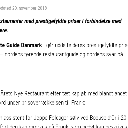
pdated
20. november 2018
stauranter med prestigefyldte priser i forbindelse med
dere.
te Guide Danmark
i går uddelte deres prestigefyldte pris
– nordens førende restaurantguide og nordens svar på
Årets Nye Restaurant efter tæt kapløb med blandt andet
ord under prisoverrækkelsen til Frank:
m assistent for Jeppe Foldager sølv ved Bocuse d’Or i 201
og fortiden kan mærkes på Frank, som bedst kan beskrive