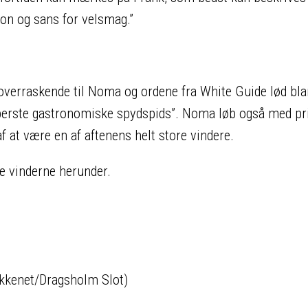
on og sans for velsmag.”
overraskende til Noma og ordene fra White Guide lød bla
pperste gastronomiske spydspids”. Noma løb også med pr
af at være en af aftenens helt store vindere.
lle vinderne herunder.
økkenet/Dragsholm Slot)