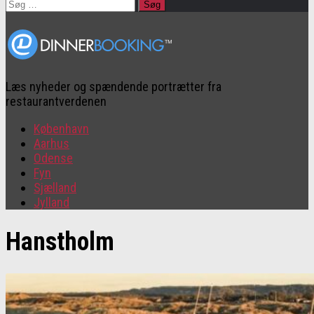
Søg
efter:
Læs nyheder og spændende portrætter fra
restaurantverdenen
København
Aarhus
Odense
Fyn
Sjælland
Jylland
Hanstholm