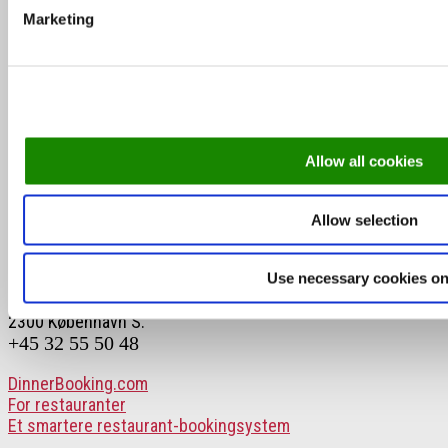
Marketing
Skønne gårdhaver og udeserveringer i
København
Michelinguiden 2026: Se hvor stjernerne er
landet
Allow all cookies
Allow selection
Skønne steder med udeservering i Odense
DinnerBooking.com
Use necessary cookies on
Lyongade 21, 1. sal
2300 København S.
+45 32 55 50 48
DinnerBooking.com
For restauranter
Et smartere restaurant-bookingsystem