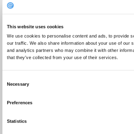
Popular Posts
This website uses cookies
Recent Posts
We use cookies to personalise content and ads, to provide s
our traffic. We also share information about your use of our s
and analytics partners who may combine it with other informa
Skønne steder med udeservering i Odense
that they’ve collected from your use of their services.
Næsten 4 mio. har været ude at spise: Her er de
Consent
10 mest besøgte restauranter
Necessary
Selection
Preferences
Guide: På disse danske øer kan du nyde lækker
mad og dansk naturidyl
Statistics