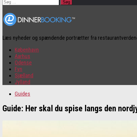
Søg
efter:
Læs nyheder og spændende portrætter fra restaurantverde
København
Aarhus
Odense
Fyn
Sjælland
Jylland
Guides
Guide: Her skal du spise langs den nordj