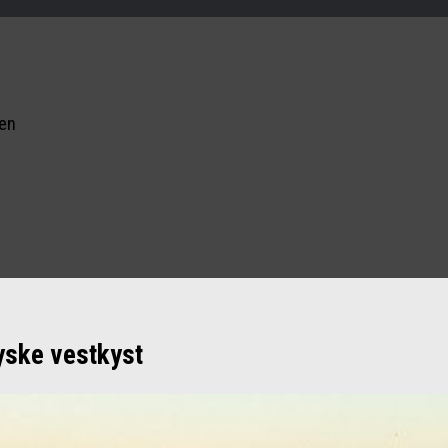
nen
yske vestkyst