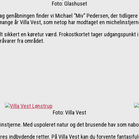
Foto: Glashuset
Bag genåbningen finder vi Michael “Miv” Pedersen, der tidlige
 mange år Villa Vest, som netop har modtaget en michelinstjern
elt sikkert en køretur værd. Frokostkortet tager udgangspunkt
råvarer fra området.
Foto: Villa Vest
elinstjerne. Med uspoleret natur og det brusende hav som nabo
indbydende retter. På Villa Vest kan du forvente fantasifuld o