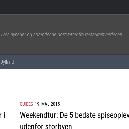
Læs nyheder og spændende portrætter fra restaurantverdenen
Jylland
GUIDES
19. MAJ 2015
 i
Weekendtur: De 5 bedste spiseoplev
udenfor storbyen