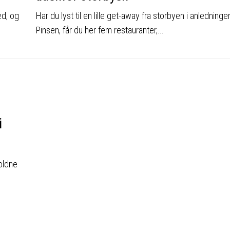
ed, og
Har du lyst til en lille get-away fra storbyen i anledninge
Pinsen, får du her fem restauranter,...
i
oldne