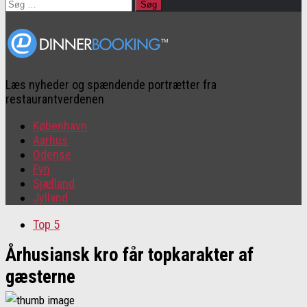
Søg
efter:
Læs nyheder og spændende portrætter fra
restaurantverdenen
København
Aarhus
Odense
Fyn
Sjælland
Jylland
Top 5
Århusiansk kro får topkarakter af
gæsterne