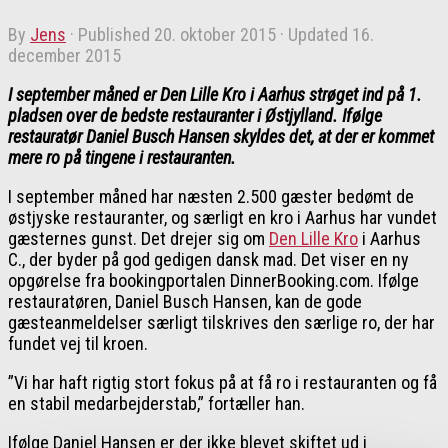
by
Jens
· Published
20. oktober 2015
· Updated
16.
december 2015
I september måned er Den Lille Kro i Aarhus strøget ind på 1.
pladsen over de bedste restauranter i Østjylland. Ifølge
restauratør Daniel Busch Hansen skyldes det, at der er kommet
mere ro på tingene i restauranten.
I september måned har næsten 2.500 gæster bedømt de
østjyske restauranter, og særligt en kro i Aarhus har vundet
gæsternes gunst. Det drejer sig om
Den Lille Kro
i Aarhus
C., der byder på god gedigen dansk mad. Det viser en ny
opgørelse fra bookingportalen DinnerBooking.com. Ifølge
restauratøren, Daniel Busch Hansen, kan de gode
gæsteanmeldelser særligt tilskrives den særlige ro, der har
fundet vej til kroen.
”Vi har haft rigtig stort fokus på at få ro i restauranten og få
en stabil medarbejderstab,” fortæller han.
Ifølge Daniel Hansen er der ikke blevet skiftet ud i