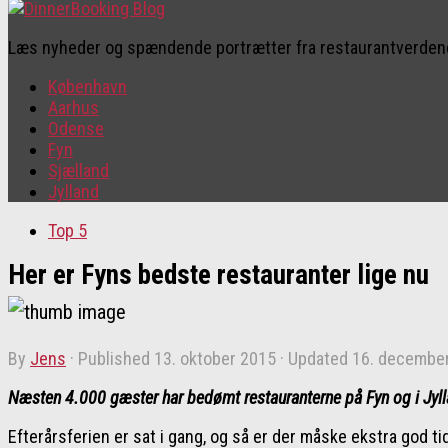
Læs nyheder og spændende portrætter fra restaurantverde
København
Aarhus
Odense
Fyn
Sjælland
Jylland
Top 5
Her er Fyns bedste restauranter lige nu
by
Jens
· Published
13. oktober 2015
· Updated
16. decembe
Næsten 4.000 gæster har bedømt restauranterne på Fyn og i Jyl
Efterårsferien er sat i gang, og så er der måske ekstra god ti