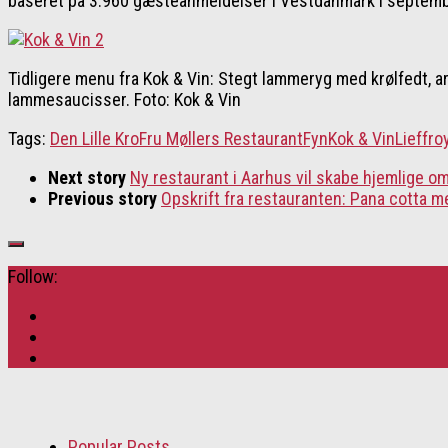
baseret på 3.960 gæsteanmeldelser i Vestdanmark i septem
Tidligere menu fra Kok & Vin: Stegt lammeryg med krølfedt, ar
lammesaucisser. Foto: Kok & Vin
Tags:
Den Lille Kro
Fru Møllers Restaurant
Fyn
Kok & Vin
Lieffro
Next story
Ny restaurant i Aarhus vil skabe hjemlige o
Previous story
Opskrift fra restauranten: Pana cotta 
Follow:
Popular Posts