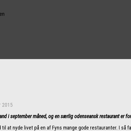
nen
r 2015
land i september måned, og en særlig odenseansk restaurant er f
d til at nyde livet på en af Fyns mange gode restauranter. I så 