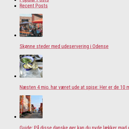
Recent Posts
Skønne steder med udeservering i Odense
Næsten 4 mio. har været ude at spise: Her er de 10
Guide: På disse danske øer kan du nyde lækker mad 