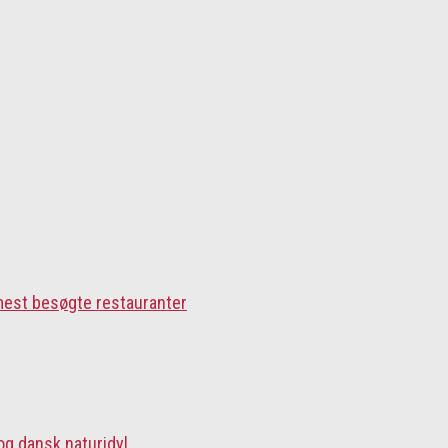
 mest besøgte restauranter
og dansk naturidyl