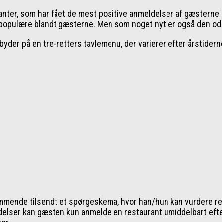
anter, som har fået de mest positive anmeldelser af gæsterne 
 populære blandt gæsterne. Men som noget nyt er også den ode
byder på en tre-retters tavlemenu, der varierer efter årstidern
mmende tilsendt et spørgeskema, hvor han/hun kan vurdere res
delser kan gæsten kun anmelde en restaurant umiddelbart eft