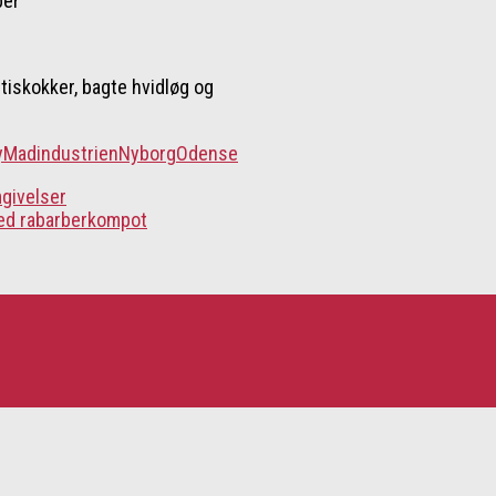
ber
tiskokker, bagte hvidløg og
y
Madindustrien
Nyborg
Odense
mgivelser
med rabarberkompot