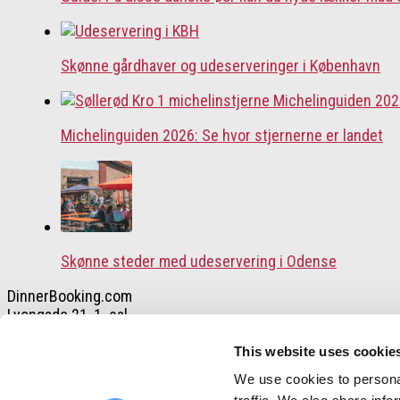
Skønne gårdhaver og udeserveringer i København
Michelinguiden 2026: Se hvor stjernerne er landet
Skønne steder med udeservering i Odense
DinnerBooking.com
Lyongade 21, 1. sal
2300 København S.
+45 32 55 50 48
This website uses cookie
We use cookies to personal