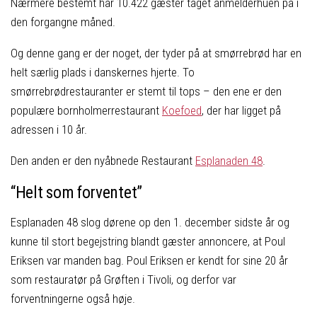
Nærmere bestemt har 10.422 gæster taget anmelderhuen på i
den forgangne måned.
Og denne gang er der noget, der tyder på at smørrebrød har en
helt særlig plads i danskernes hjerte. To
smørrebrødrestauranter er stemt til tops – den ene er den
populære bornholmerrestaurant
Koefoed
, der har ligget på
adressen i 10 år.
Den anden er den nyåbnede Restaurant
Esplanaden 48
.
“Helt som forventet”
Esplanaden 48 slog dørene op den 1. december sidste år og
kunne til stort begejstring blandt gæster annoncere, at Poul
Eriksen var manden bag. Poul Eriksen er kendt for sine 20 år
som restauratør på Grøften i Tivoli, og derfor var
forventningerne også høje.