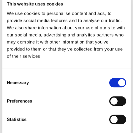
This website uses cookies
Il Gallo Nero, Marchio Q REI, Hillerød
We use cookies to personalise content and ads, to
Bodil – et spisested, København V
provide social media features and to analyse our traffic.
Restaurant Esplanaden 48, København K
We also share information about your use of our site with
Bar’Vin, København K
our social media, advertising and analytics partners who
Restaurant AOC, København K
may combine it with other information that you’ve
STUD!O, København K
provided to them or that they’ve collected from your use
The Olive Kitchen & Bar, København K
of their services.
Om opgørelsen
Consent
Hver gang en gæst booker bord via DinnerBooking.com, får
Necessary
Selection
bookeren tilsendt et spørgeskema, hvor han/hun kan vurdere
restauranten ud fra mad, betjening, stemning, samlet vurdering
Preferences
samt værdi for pengene. Det betyder, at en gæst kun kan
bedømme en restaurant, hvis vedkommende rent faktisk har
Statistics
besøgt den. Opgørelsen for januar 2017 er baseret på 10.422
danske gæsteanmeldelser.