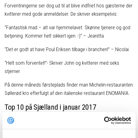
Forventningerne ser dog ud til at blive indfriet hos gæsterne der
kvitterer med gode anmeldelser. De skriver eksempelvis:
“Fantastisk mad – alt var hjemmelavet. Skønne tjenere og god
betjening. Kommer helt sikkert igen :-)” – Jeanitta
“Det er godt at have Poul Eriksen tilbage i branchen!” – Nicolai
“Helt som forventet!”- Skriver John og kvitterer med seks
stjerner
På denne måneds førsteplads finder man Michelin-restauranten
Søllerød kro efterfulgt af den italienske restaurant ENOMANIA.
Top 10 på Sjælland i januar 2017
Søllerød Kro, Holte
ENOMANIA, Frederiksberg C
Restaurant Koefoed, København K