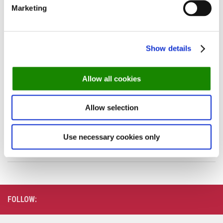
Marketing
Show details
Tags:
Hillerød
Holte
København
Allow all cookies
NEXT STORY
Allow selection
Gammel Nørrebro-darling åbner ny italiener
PREVIOUS STORY
Use necessary cookies only
Ny café holder orienteringsløb med gratis kage
FOLLOW: