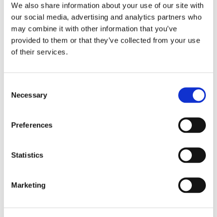
We also share information about your use of our site with
Om opgørelsen
our social media, advertising and analytics partners who
may combine it with other information that you’ve
Hver gang du booker bord via DinnerBooking.com, får du
provided to them or that they’ve collected from your use
tilsendt et spørgeskema med mulighed for at vurdere
of their services.
restauranten ud fra mad, betjening, stemning, samlet vurdering
samt værdi for pengene.
Consent
Det betyder, at man kun kan bedømme en restaurant, hvis man
Necessary
Selection
rent faktisk har besøgt den. Opgørelsen for november 2017 er
baseret på 20.136 gæsteanmeldelser.
Preferences
Statistics
Tags:
Aalborg
Hirtshals
Marketing
NEXT STORY