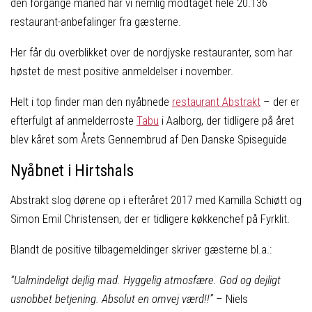
den forgange måned har vi nemlig modtaget hele 20.136
restaurant-anbefalinger fra gæsterne.
Her får du overblikket over de nordjyske restauranter, som har
høstet de mest positive anmeldelser i november.
Helt i top finder man den nyåbnede
restaurant Abstrakt
– der er
efterfulgt af anmelderroste
Tabu
i Aalborg, der tidligere på året
blev kåret som Årets Gennembrud af Den Danske Spiseguide
Nyåbnet i Hirtshals
Abstrakt slog dørene op i efteråret 2017 med Kamilla Schiøtt og
Simon Emil Christensen, der er tidligere køkkenchef på Fyrklit.
Blandt de positive tilbagemeldinger skriver gæsterne bl.a.:
“Ualmindeligt dejlig mad. Hyggelig atmosfære. God og dejligt
usnobbet betjening. Absolut en omvej værd!!”
– Niels