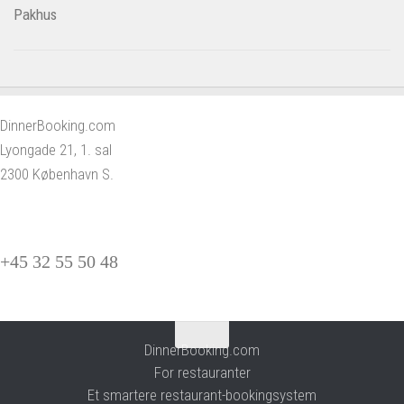
DinnerBooking.com
Lyongade 21, 1. sal
2300 København S.
+45 32 55 50 48
DinnerBooking.com
For restauranter
Et smartere restaurant-bookingsystem