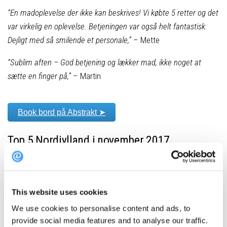
“En madoplevelse der ikke kan beskrives! Vi købte 5 retter og det
var virkelig en oplevelse. Betjeningen var også helt fantastisk.
Dejligt med så smilende et personale,”
– Mette
“Sublim aften – God betjening og lækker mad, ikke noget at
sætte en finger på,”
– Martin
Book bord på Abstrakt ➤
Top 5 Nordjylland i november 2017
Restaurant Abstrakt, Hirtshals
Tabu, Aalborg
Rositas Bistro, Aalborg
This website uses cookies
Mortens Kro, Aalborg
We use cookies to personalise content and ads, to
Bistro59, Aalborg
provide social media features and to analyse our traffic.