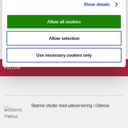
Show details
Året der gik: Nye restauranter du skal opleve i Aarhus
Allow all cookies
PREVIOUS STORY
Her er gæsterne mest begejstrede: ‘Min bedste
Allow selection
restaurantoplevelse’
Use necessary cookies only
FOLLOW:
Skønne steder med udeservering i Odense