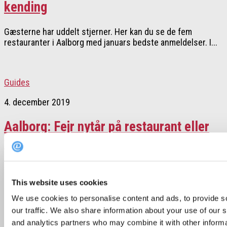
kending
Gæsterne har uddelt stjerner. Her kan du se de fem
restauranter i Aalborg med januars bedste anmeldelser. I...
Guides
4. december 2019
Aalborg: Fejr nytår på restaurant eller
tag maden med hjem
Flere af Aalborgs bedste spisesteder sørger i år for din
nytårsmenu. Vælg om du vil nyde nytårsmiddagen i...
This website uses cookies
We use cookies to personalise content and ads, to provide s
Næste side »
our traffic. We also share information about your use of our s
and analytics partners who may combine it with other informa