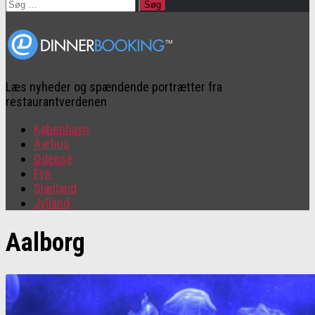
Søg
efter:
Læs nyheder og spændende portrætter fra
restaurantverdenen
København
Aarhus
Odense
Fyn
Sjælland
Jylland
Aalborg