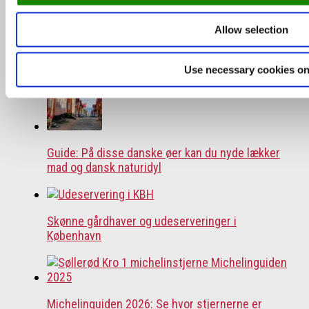
Allow selection
Næsten 4 mio. har været ude at spise: Her er de
10 mest besøgte restauranter
Use necessary cookies on
Guide: På disse danske øer kan du nyde lækker
mad og dansk naturidyl
Skønne gårdhaver og udeserveringer i
København
Michelinguiden 2026: Se hvor stjernerne er