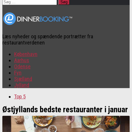
Søg
efter:
Læs nyheder og spændende portrætter fra
restaurantverdenen
København
Aarhus
Odense
Fyn
Sjælland
Jylland
Top 5
Østjyllands bedste restauranter i januar