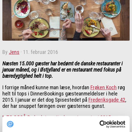
by
Jens
·
11. februar 2016
Næsten 15.000 gæster har bedømt de danske restauranter i
januar måned, og i Østjylland er en restaurant med fokus på
bæredygtighed helt i top.
I forrige måned kunne man læse, hvordan
Frøken Koch
røg
helt til tops i DinnerBookings gæsteanmeldelser i hele
2015. I januar er det dog Spisestedet på
Frederiksgade 42
,
der har snuppet føringen over gæsternes gunst.
LÆS OGSÅ
De bedste østjyske restauranter i 2015
Spisestedet Frederiksgade 42 blev i efteråret 2015 også