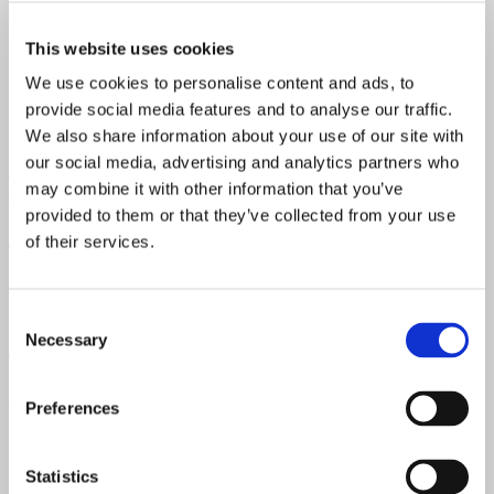
belønnet med hele
fem stjerner i AOA
. Spistedet har stort
fokus på bæredygtighed og grøntsager, og køkkenet
This website uses cookies
arbejdet ud fra en målsætning om 80 % grøntsager og 20 %
kød eller fisk. Blandt de positive anmeldelser finder man
We use cookies to personalise content and ads, to
blandt andet følgende udtalelser:
provide social media features and to analyse our traffic.
We also share information about your use of our site with
“Et meget tiltalende koncept med dele-mad, køkkenet
our social media, advertising and analytics partners who
bestemmer menu og 80% grønsager. Hyggeligt med
may combine it with other information that you’ve
betjeningen, der sætter sig ned og informerer om maden.
Uformel og afslappet atmosfære. God, luftig plads mellem
provided to them or that they’ve collected from your use
bordene og smagfuld indretning.”
– Charlotte
of their services.
“En anderledes oplevelse – prøv det :-)”
– Solva
Consent
“Vi kommer igen!!! Alt gik op i en højere enhed – fantastisk
Necessary
Selection
mad, skøn betjening, dejlig stemning, gode vine TAK”
– Birgitte
Læs flere anmeldelser
Preferences
Top 5 i Østjylland
Statistics
FREDERIKSGADE 42, spisestedet, Aarhus C