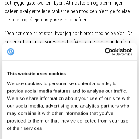
det hyggeligste kvarter i byen. Atmosfæren og stemningen i
cafeen skal gerne lede tankerne hen mod den hjemlige følelse.
Dette er også ejerens ønske med cafeen:
“Den her cafe er et sted, hvor jeg har hjertet med hele vejen. Og
her er det vigtigt, at vores gæster føler, at de træder indenfor i
et privat hjem fuld af varme og nærvær”, fortæller Camilla
Heiberg, ejer af Konrads.
This website uses cookies
Book bord på Konrads
We use cookies to personalise content and ads, to
Hvor
: Overgade 32, Odense
provide social media features and to analyse our traffic.
We also share information about your use of our site with
our social media, advertising and analytics partners who
Top 5 restauranter på Fyn i maj
may combine it with other information that you’ve
provided to them or that they’ve collected from your use
Restaurant HOS
of their services.
Konrads food and coffee