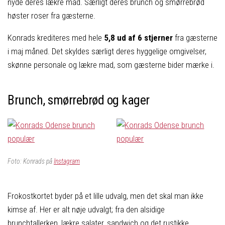
nyde deres lækre mad. Særligt deres brunch og smørrebrød
høster roser fra gæsterne.
Konrads krediteres med hele
5,8 ud af 6
stjerner
fra gæsterne
i maj måned. Det skyldes særligt deres hyggelige omgivelser,
skønne personale og lækre mad, som gæsterne bider mærke i.
Brunch, smørrebrød og kager
Foto: Konrads på
Instagram
Frokostkortet byder på et lille udvalg, men det skal man ikke
kimse af. Her er alt nøje udvalgt; fra den alsidige
brunchtallerken, lækre salater, sandwich og det rustikke