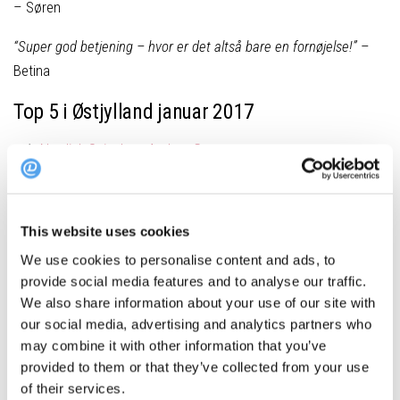
– Søren
“Super god betjening – hvor er det altså bare en fornøjelse!”
–
Betina
Top 5 i Østjylland januar 2017
Nordisk Spisehus, Aarhus C
Kähler Villa Dining, Risskov
Sota Sushi Bar, Aarhus C
Hærværk, Aarhus C
This website uses cookies
Restaurant Skovmøllen, Højbjerg
We use cookies to personalise content and ads, to
Om opgørelsen
provide social media features and to analyse our traffic.
We also share information about your use of our site with
Hver gang en gæst booker bord via DinnerBooking.com, får
our social media, advertising and analytics partners who
may combine it with other information that you’ve
bookeren tilsendt et spørgeskema, hvor han/hun kan vurdere
provided to them or that they’ve collected from your use
restauranten ud fra mad, betjening, stemning, samlet vurdering
of their services.
samt værdi for pengene. Det betyder, at en gæst kun kan