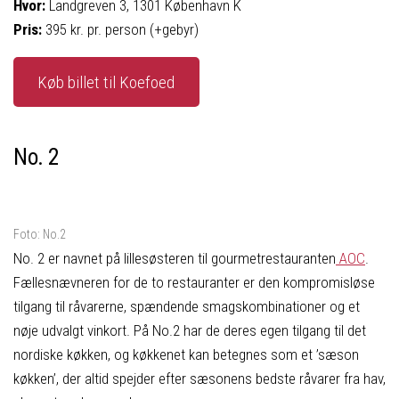
Hvor:
Landgreven 3, 1301 København K
Pris:
395 kr. pr. person (+gebyr)
Køb billet til Koefoed
No. 2
Foto: No.2
No. 2 er navnet på lillesøsteren til gourmetrestauranten
AOC
.
Fællesnævneren for de to restauranter er den kompromisløse
tilgang til råvarerne, spændende smagskombinationer og et
nøje udvalgt vinkort. På No.2 har de deres egen tilgang til det
nordiske køkken, og køkkenet kan betegnes som et ’sæson
køkken’, der altid spejder efter sæsonens bedste råvarer fra hav,