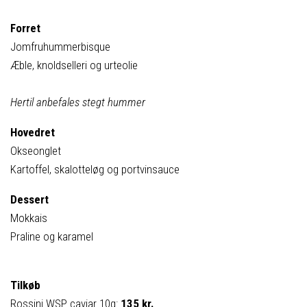
Forret
Jomfruhummerbisque
Æble, knoldselleri og urteolie
Hertil anbefales stegt hummer
Hovedret
Okseonglet
Kartoffel, skalotteløg og portvinsauce
Dessert
Mokkais
Praline og karamel
Tilkøb
Rossini WSP caviar 10g:
135 kr.