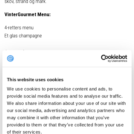
skov, strand og mark.
VinterGourmet Menu:
4-retters menu
Et glas champagne
1. servering
Saltet helleflynder med brøndkarsesauce og glaskål
2. servering
This website uses cookies
Rødbeder med løg og luftig skum af røget marv og persille
We use cookies to personalise content and ads, to
3. servering
provide social media features and to analyse our traffic.
Glaseret grisebryst med jordskokker og østershatte
We also share information about your use of our site with
our social media, advertising and analytics partners who
4. servering
may combine it with other information that you’ve
Mælkechokoladeparfait med kaffeiscreme og
provided to them or that they’ve collected from your use
chokoladecrumble
of their services.