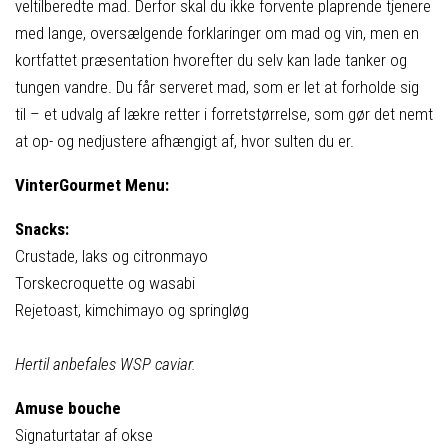
veltilberedte mad. Derfor skal du ikke forvente plaprende tjenere
med lange, oversælgende forklaringer om mad og vin, men en
kortfattet præsentation hvorefter du selv kan lade tanker og
tungen vandre. Du får serveret mad, som er let at forholde sig
til – et udvalg af lækre retter i forretstørrelse, som gør det nemt
at op- og nedjustere afhængigt af, hvor sulten du er.
VinterGourmet Menu:
Snacks:
Crustade, laks og citronmayo
Torskecroquette og wasabi
Rejetoast, kimchimayo og springløg
Hertil anbefales WSP caviar.
Amuse bouche
Signaturtatar af okse