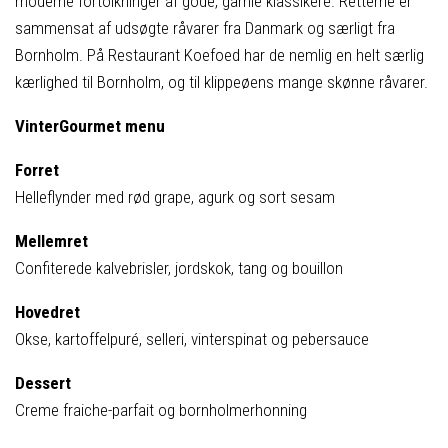
moderne fortolkninger af gode, gamle klassikere. Retterne er
sammensat af udsøgte råvarer fra Danmark og særligt fra
Bornholm. På Restaurant Koefoed har de nemlig en helt særlig
kærlighed til Bornholm, og til klippeøens mange skønne råvarer.
VinterGourmet menu
Forret
Helleflynder med rød grape, agurk og sort sesam
Mellemret
Confiterede kalvebrisler, jordskok, tang og bouillon
Hovedret
Okse, kartoffelpuré, selleri, vinterspinat og pebersauce
Dessert
Creme fraiche-parfait og bornholmerhonning