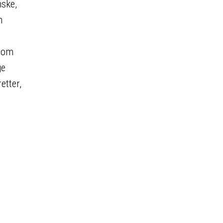
nske,
n
 som
ge
etter,