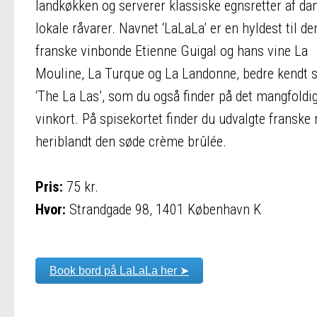
landkøkken og serverer klassiske egnsretter af da
lokale råvarer. Navnet ‘LaLaLa’ er en hyldest til de
franske vinbonde Etienne Guigal og hans vine La
Mouline, La Turque og La Landonne, bedre kendt
‘The La Las’, som du også finder på det mangfoldi
vinkort. På spisekortet finder du udvalgte franske r
heriblandt den søde crème brûlée.
Pris:
75 kr.
Hvor:
Strandgade 98, 1401 København K
Book bord på LaLaLa her ➤