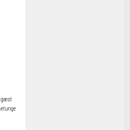
m gæst
setunge