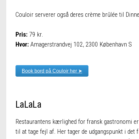
Couloir serverer også deres crème brûlée til Dinn
Pris:
79 kr.
Hvor:
Amagerstrandvej 102, 2300 København S
Book bord på Couloir her ➤
LaLaLa
Restaurantens kærlighed for fransk gastronomi er
til at tage fejl af. Her tager de udgangspunkt i det 