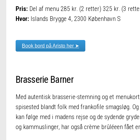
Pris:
Del af menu 285 kr. (2 retter) 325 kr. (3 rette
Hvor:
Islands Brygge 4, 2300 København S
Book bord på Aristo her ➤
Brasserie Barner
Med autentisk brasserie-stemning og et menukort 
spisested blandt folk med frankofile smagsløg. O
kan følge med i madens rejse og de sydende gryde
og kammuslinger, har også crème brûléeen fået e