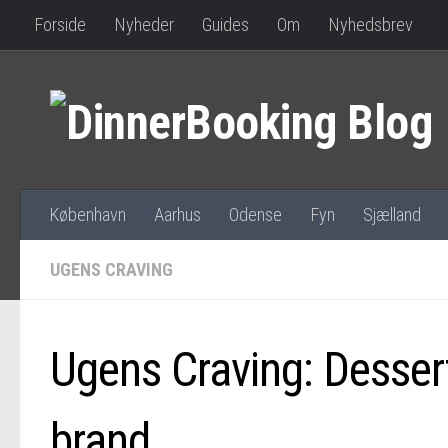
Forside
Nyheder
Guides
Om
Nyhedsbrev
København
Aarhus
Odense
Fyn
Sjælland
UGENS CRAVING
Ugens Craving: Dessert
brand