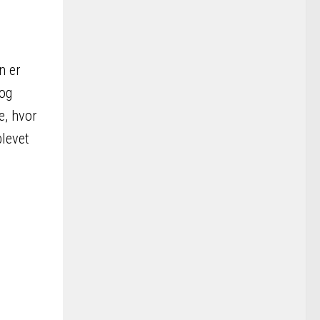
n er
 og
e, hvor
levet