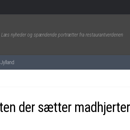
Læs nyheder og spændende portrætter fra restaurantverdenen
Jylland
en der sætter madhjerter