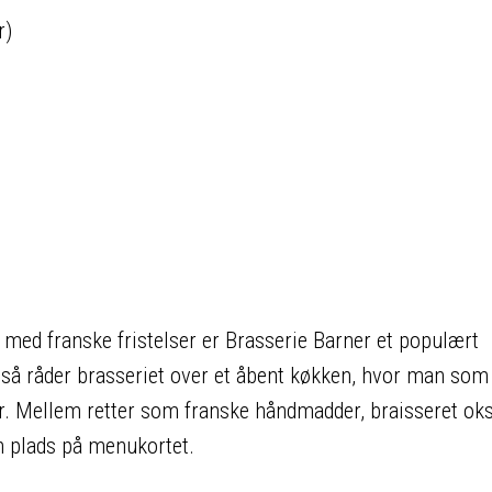
r)
med franske fristelser er Brasserie Barner et populært
g så råder brasseriet over et åbent køkken, hvor man so
r. Mellem retter som franske håndmadder, braisseret ok
n plads på menukortet.