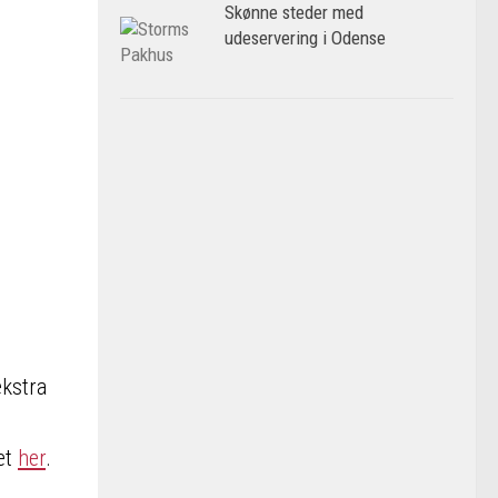
Skønne steder med
udeservering i Odense
ekstra
et
her
.