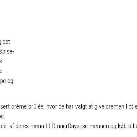
 det
spise-
s
d
mpe og
sert crème brûlée, hvor de har valgt at give cremen lidt 
ød.
del af deres menu til DinnerDays, se menuen og køb bill