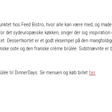
nktet hos Feed Bistro, hvor alle kan være med, og made
or det sydeuropæiske køkken, sniger der sig inspiration
et. Dessertkortet er et godt eksempel på den mangfoldig
ske oste og den franske crème brûlée. Sidstnævnte er b
lée til DinnerDays. Se menuen og køb billet
her