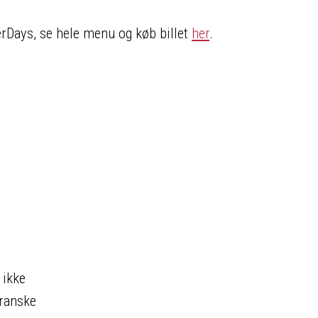
erDays, se hele menu og køb billet
her
.
 ikke
franske