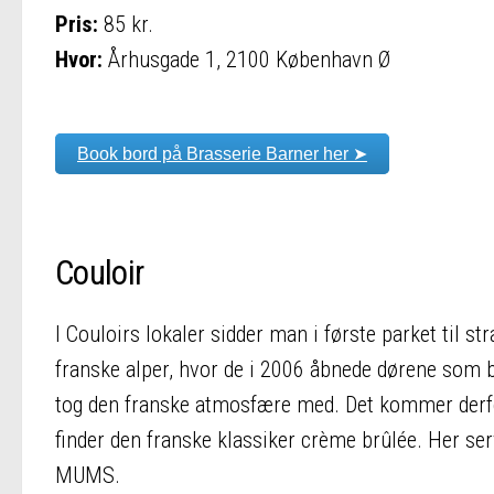
Pris:
85 kr.
Hvor:
Århusgade 1, 2100 København Ø
Book bord på Brasserie Barner her ➤
Couloir
I Couloirs lokaler sidder man i første parket til s
franske alper, hvor de i 2006 åbnede dørene som ba
tog den franske atmosfære med. Det kommer derfo
finder den franske klassiker crème brûlée. Her se
MUMS.