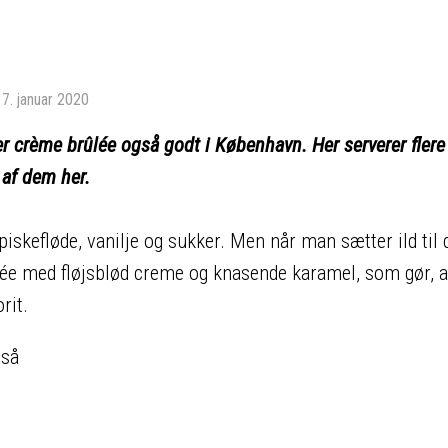
17. januar 2020
r crème brûlée også godt i København. Her serverer flere
 af dem her.
iskefløde, vanilje og sukker. Men når man sætter ild til 
ûlée med fløjsblød creme og knasende karamel, som gør, a
rit.
 så