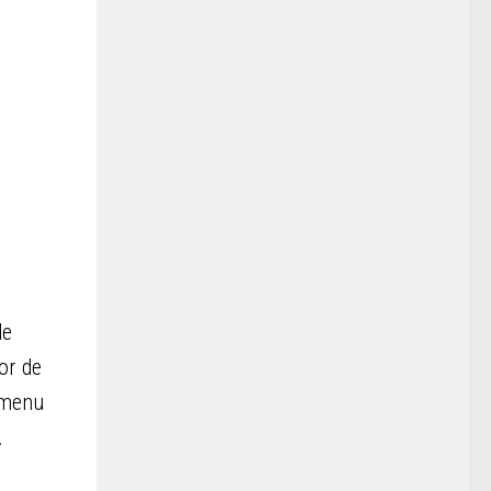
de
or de
 menu
.