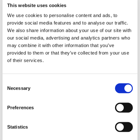
This website uses cookies
Blommer med estragon, kefir og honning
We use cookies to personalise content and ads, to
Pris:
245 kr. (+gebyr)
provide social media features and to analyse our traffic.
Adresse:
Åboulevarden 51, 8000 Aarhus C
We also share information about your use of our site with
our social media, advertising and analytics partners who
may combine it with other information that you’ve
Spis på Pondus til DinnerDays
provided to them or that they’ve collected from your use
of their services.
Koefoed
Consent
Necessary
Selection
Foto: Restaurant Koefoed
Preferences
På
Restaurant Koefoed
laver de ærlig og delikat mad, der er
moderne fortolkninger af gode, gamle klassikere. Retterne er
Statistics
sammensat af udsøgte råvarer fra Danmark og særligt
fra Bornholm. På Restaurant Koefoed har de nemlig en helt