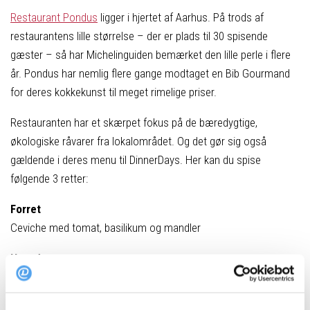
Restaurant Pondus
ligger i hjertet af Aarhus. På trods af
restaurantens lille størrelse – der er plads til 30 spisende
gæster – så har Michelinguiden bemærket den lille perle i flere
år. Pondus har nemlig flere gange modtaget en Bib Gourmand
for deres kokkekunst til meget rimelige priser.
Restauranten har et skærpet fokus på de bæredygtige,
økologiske råvarer fra lokalområdet. Og det gør sig også
gældende i deres menu til DinnerDays. Her kan du spise
følgende 3 retter:
Forret
Ceviche med tomat, basilikum og mandler
Hovedret
Gothenborg kylling med blomkål, æggeblomme og Ponzu
Dessert