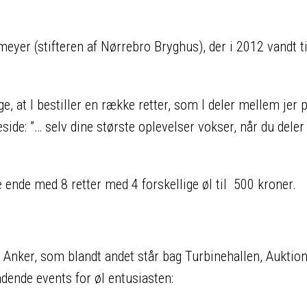
eyer (stifteren af Nørrebro Bryghus), der i 2012 vandt ti
e, at I bestiller en række retter, som I deler mellem jer 
de: ”… selv dine største oplevelser vokser, når du dele
ge ende med 8 retter med 4 forskellige øl til 500 kroner.
Anker, som blandt andet står bag Turbinehallen, Auktio
dende events for øl entusiasten: