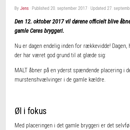
by
Jens
· Published
20. september 2017
· Updated
27. septemb
Den 12. oktober 2017 vil dørene officielt blive åb
gamle Ceres bryggeri.
Nu er dagen endelig inden for rækkevidde! Dagen,
der har været god grund til at glæde sig:
MALT åbner på en yderst spændende placering i de
murstenshvælvinger i de gamle kældre.
Øl i fokus
Med placeringen i det gamle bryggeri er det selvføl