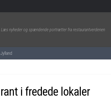
Læs nyheder og spændende portrætter fra restaurantverdenen
Jylland
rant i fredede lokaler