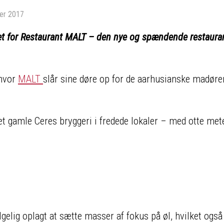
er 2017
net for Restaurant MALT – den nye og spændende restauran
 hvor
MALT
slår sine døre op for de aarhusianske madøre
t gamle Ceres bryggeri i fredede lokaler – med otte met
gelig oplagt at sætte masser af fokus på øl, hvilket også 