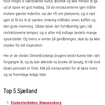
hvor meget vi værdsætter kultur, æstetik og ikke mindst at gå
ud at spise en god middag. Så da restauranterne igen måtte
invitere gæster indenfor, var der rift om pladserne, og vi nød
igen at få lov til at samles omkring måltidet, vinen, kaffen og
den gode stemning. Sådan bliver det forhåbentlig igen, når
restriktionerne lempes, og vi atter må indtage landets mange
spisesteder. Og mens vi venter på genåbningen, skal du da ikke
snydes for lidt inspiration.
Her er de steder, DinnerBookings brugere bedst kunne lide i det
forgangne år, og du kan allerede nu booke dit besøg, til når lock
down perioden er forbi. Klik på restauranten for at læse mere
og se fremtidige ledige tider.
Top 5 Sjælland
Studenterkilden, Klampenborg