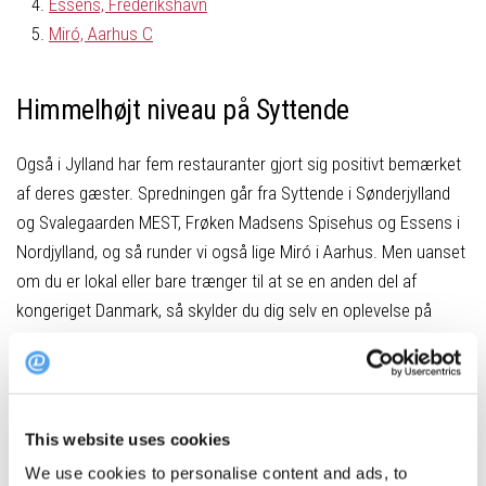
Essens, Frederikshavn
Miró, Aarhus C
Himmelhøjt niveau på Syttende
Også i Jylland har fem restauranter gjort sig positivt bemærket
af deres gæster. Spredningen går fra Syttende i Sønderjylland
og Svalegaarden MEST, Frøken Madsens Spisehus og Essens i
Nordjylland, og så runder vi også lige Miró i Aarhus. Men uanset
om du er lokal eller bare trænger til at se en anden del af
kongeriget Danmark, så skylder du dig selv en oplevelse på
Syttende i Sønderborg.
Syttende er en sublim gastronomisk oplevelse i absolut
særklasse. Restauranten er den anerkendte mesterkok og
This website uses cookies
Masterchef-dommer
Jesper Kochs
vision om et køkken, hvor
We use cookies to personalise content and ads, to
dogmerne er droppet. I stedet er køkkenet sat fri til mesterligt