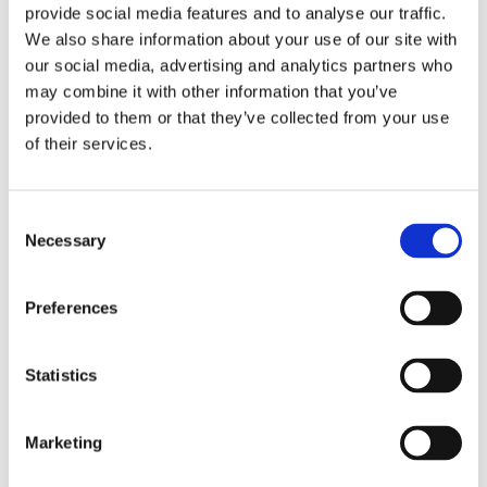
provide social media features and to analyse our traffic.
at forene egnens egne råvarer med smagsindtryk og
We also share information about your use of our site with
ingredienser fra hele verden. Syttende har kun syv borde, så er
our social media, advertising and analytics partners who
du heldig at få plads, kan du også være sikker på at få en
may combine it with other information that you’ve
nærværende og eksklusiv oplevelse.
provided to them or that they’ve collected from your use
of their services.
Foto: Syttende
Consent
Necessary
Selection
Top 5 Fyn
Preferences
Restaurant ARO, Odense C
Restaurant HOS, Odense C
Statistics
Konrads food and coffee, Odense C
Restaurant Rudolf Mathis, Kerteminde
Brobyværk Kro, Broby
Marketing