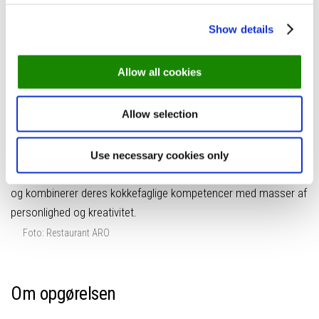
Fyn er naturligvis også repræsenteret, og her er det Restaurant
ARO, der har gjort størst indtryk på gæsterne. 348 har anmeldt
Show details
ARO efter deres besøg, og de har tydeligvis kunnet lide den
oplevelse, de fik sig der. Restauranten holder til i et gammelt
Allow all cookies
autoværksted, hvor to kokke-venner udfolder deres talent på
skinnende tallerkener.
Christoffer Schärfe
og
Bjørn
Allow selection
Jacobsen
er navnene, og deres CV rummer anerkendte navne
som d’Angleterre, Geranium og Gorilla. Ligesom Syttende er
ARO en restaurant uden dogmer, hvor kokkene giver hinanden
Use necessary cookies only
plads til at eksperimentere og udfolde sig. De kan deres kram
og kombinerer deres kokkefaglige kompetencer med masser af
personlighed og kreativitet.
Foto: Restaurant ARO
Om opgørelsen