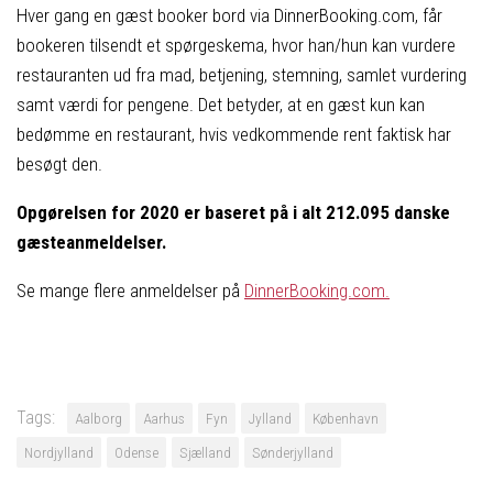
Hver gang en gæst booker bord via DinnerBooking.com, får
bookeren tilsendt et spørgeskema, hvor han/hun kan vurdere
restauranten ud fra mad, betjening, stemning, samlet vurdering
samt værdi for pengene. Det betyder, at en gæst kun kan
bedømme en restaurant, hvis vedkommende rent faktisk har
besøgt den.
Opgørelsen for 2020 er baseret på i alt 212.095 danske
gæsteanmeldelser.
Se mange flere anmeldelser på
DinnerBooking.com.
Tags:
Aalborg
Aarhus
Fyn
Jylland
København
Nordjylland
Odense
Sjælland
Sønderjylland