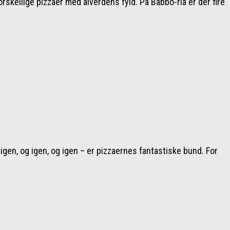
rskellige pizzaer med alverdens fyld. På Babbo-ria er der fire
igen, og igen, og igen – er pizzaernes fantastiske bund. For