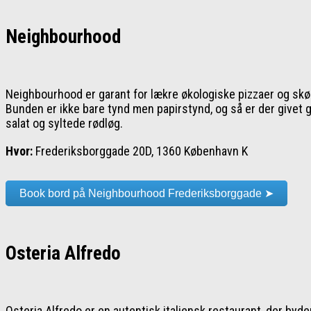
Neighbourhood
Neighbourhood er garant for lækre økologiske pizzaer og skøn
Bunden er ikke bare tynd men papirstynd, og så er der givet 
salat og syltede rødløg.
Hvor:
Frederiksborggade 20D, 1360 København K
Book bord på Neighbourhood Frederiksborggade ➤
Osteria Alfredo
Osteria Alfredo er en autentisk italiensk restaurant, der byd