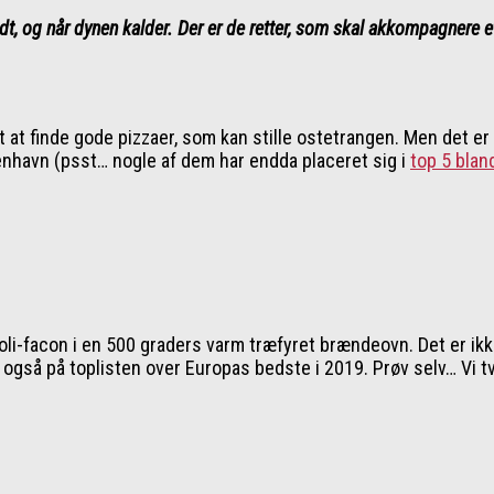
 koldt, og når dynen kalder. Der er de retter, som skal akkompagnere 
 at finde gode pizzaer, som kan stille ostetrangen. Men det er
øbenhavn (psst… nogle af dem har endda placeret sig i
top 5 blan
li-facon i en 500 graders varm træfyret brændeovn. Det er ikke
 også på toplisten over Europas bedste i 2019. Prøv selv… Vi tvi