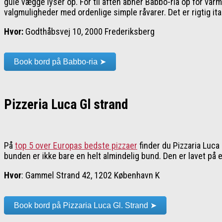
gule vægge lyser op. For til aften åbner Babbo-ria op for varm
valgmuligheder med ordenlige simple råvarer. Det er rigtig ita
Hvor:
Godthåbsvej 10, 2000 Frederiksberg
Book bord på Babbo-ria ➤
Pizzeria Luca Gl strand
På
top 5 over Europas bedste pizzaer
finder du Pizzaria Luca 
bunden er ikke bare en helt almindelig bund. Den er lavet på e
Hvor
: Gammel Strand 42, 1202 København K
Book bord på Pizzaria Luca Gl. Strand ➤