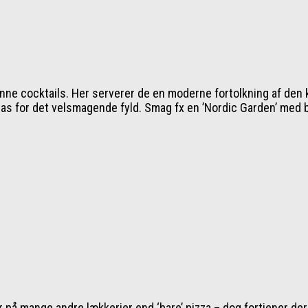
ne cocktails. Her serverer de en moderne fortolkning af den kl
gas for det velsmagende fyld. Smag fx en ’Nordic Garden’ med b
er på mange andre lækkerier end ‘bare’ pizza – dog fortjener de