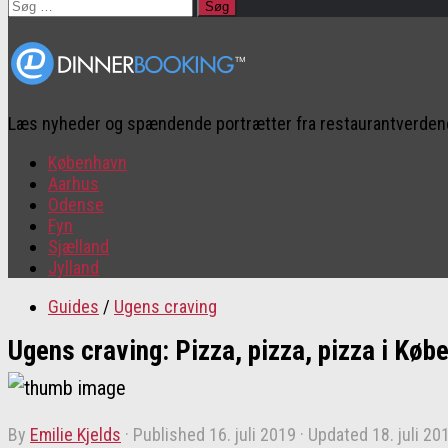
Søg
efter:
Læs nyheder og spændende portrætter fra restaurantverde
København
Aarhus
Odense
Fyn
Sjælland
Jylland
Guides
/
Ugens craving
Ugens craving: Pizza, pizza, pizza i Køb
by
Emilie Kjelds
· Published
16. juli 2019
· Updated
18. juli 20