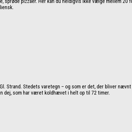
e, sprøde pizzaer. Her kan du heldigvis ikke vælge mellem 20 fo
liensk.
Gl. Strand. Stedets varetegn – og som er det, der bliver nævnt 
n dej, som har været koldhævet i helt op til 72 timer.