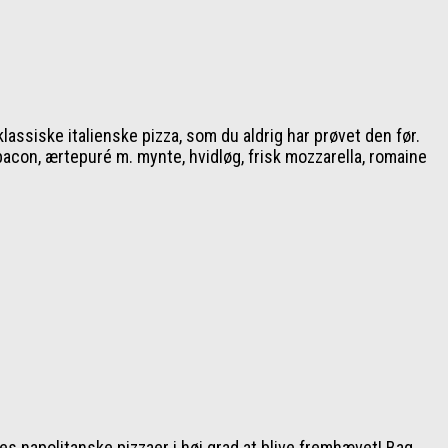
assiske italienske pizza, som du aldrig har prøvet den før.
acon, ærtepuré m. mynte, hvidløg, frisk mozzarella, romaine
res napolitanske pizzaer i høj grad at blive fremhævet! Bag