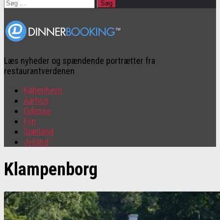
Søg
efter:
Læs nyheder og spændende portrætter fra
restaurantverdenen
København
Aarhus
Odense
Fyn
Sjælland
Jylland
Klampenborg