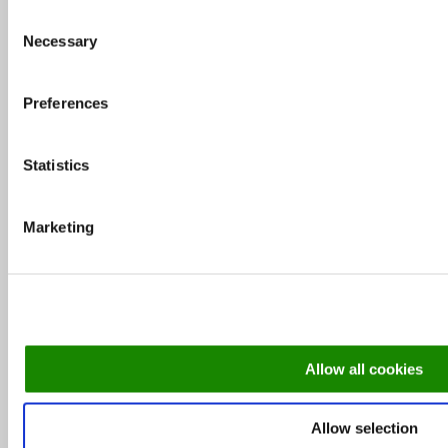
Consent
Necessary
Selection
Næsten 4 mio. har været ude at spise: Her er de
10 mest besøgte restauranter
Preferences
Statistics
Guide: På disse danske øer kan du nyde lækker
mad og dansk naturidyl
Marketing
Skønne gårdhaver og udeserveringer i
København
Allow all cookies
Michelinguiden 2026: Se hvor stjernerne er
landet
Allow selection