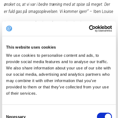
ønsket os, at vi var i bedre træning med at spise så meget. Der
er fuld gas på smagsoplevelsen. Vi kommer igen!”
– Iben Louise
“Det var gennemgående en fantastisk oplevelse. I menuerne var
hele Nordjylland repræsenteret – det var smagen af Nordjylland,”
– Solvejg Jacobi
This website uses cookies
Top 10 i Nordjylland i 1. halvår 2017
We use cookies to personalise content and ads, to
Tabu, Aalborg
provide social media features and to analyse our traffic.
Den Bette Kro, Aalborg
We also share information about your use of our site with
Rositas Bistro, Aalborg
our social media, advertising and analytics partners who
may combine it with other information that you’ve
Mortens Kro, Aalborg
provided to them or that they’ve collected from your use
Café Aalto, Aalborg
of their services.
Musikkens Spisehus, Aalborg
Prinses Juliana, Aalborg
Kulturhuset Blokhus, Blokhus
Consent
Necessary
Restaurant Lilleheden, Hirtshals
Selection