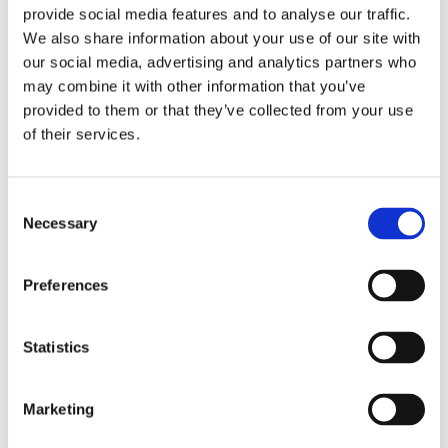
NYHEDER
21. OKTOBER 2015
provide social media features and to analyse our traffic.
We also share information about your use of our site with
Madklubben fejrer ny cocktailbar med
our social media, advertising and analytics partners who
ekstra gode priser
may combine it with other information that you’ve
provided to them or that they’ve collected from your use
Så er der godt nyt til alle tørstige københavnere: Byen er
of their services.
blevet en cocktailbar rigere, og den byder...
Consent
Necessary
Selection
GUIDES
21. SEPTEMBER 2015
Guide: Tag på gastronomisk eventyr i
Preferences
København
Statistics
Spis dig vej gennem København: Her er gæsternes
favoritrestaurant i hver bydel.
Marketing