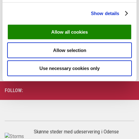
TOP 5
8. SEPTEMBER 2015
Show details
Her er den bedste restaurant på
Sjælland lige nu
Allow all cookies
I august måned er en restaurant på Frederiksberg strøget ind
Allow selection
på 1. pladsen over de restauranter, som har...
Use necessary cookies only
FOLLOW:
Skønne steder med udeservering i Odense