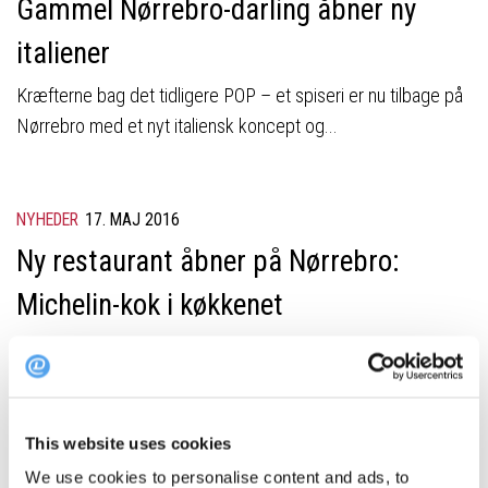
Gammel Nørrebro-darling åbner ny
italiener
Kræfterne bag det tidligere POP – et spiseri er nu tilbage på
Nørrebro med et nyt italiensk koncept og...
NYHEDER
17. MAJ 2016
Ny restaurant åbner på Nørrebro:
Michelin-kok i køkkenet
Danmarks yngste Michelin-kok skifter den klassiske fine
dining-scene og det pressefoldede hotelliv ud med
Nørrebro’sk spontanitet, bryg og...
This website uses cookies
We use cookies to personalise content and ads, to